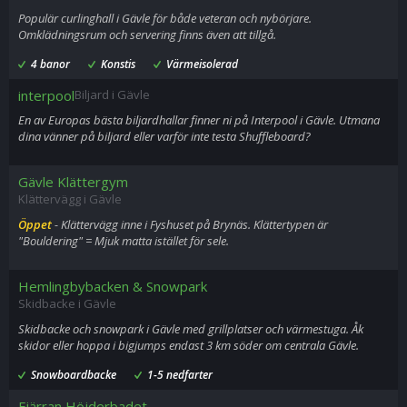
Populär curlinghall i Gävle för både veteran och nybörjare.
Omklädningsrum och servering finns även att tillgå.
4 banor
Konstis
Värmeisolerad
interpool
Biljard i Gävle
En av Europas bästa biljardhallar finner ni på Interpool i Gävle. Utmana
dina vänner på biljard eller varför inte testa Shuffleboard?
Gävle Klättergym
Klättervägg i Gävle
Öppet
- Klättervägg inne i Fyshuset på Brynäs. Klättertypen är
"Bouldering" = Mjuk matta istället för sele.
Hemlingbybacken & Snowpark
Skidbacke i Gävle
Skidbacke och snowpark i Gävle med grillplatser och värmestuga. Åk
skidor eller hoppa i bigjumps endast 3 km söder om centrala Gävle.
Snowboardbacke
1-5 nedfarter
Fjärran Höjderbadet