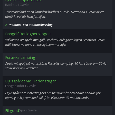
Badhus i Gävle
Tropicanaland är en komplett badhus i Gävle. Detta bad i Gävle är ett
utmärkt val för hela familjen.
Inomhus- och utomhusbassäng
Bangolf Boulognerskogen
Välkomna att spela minigolf i vackra Boulognerskogen i centrala Gävle.
Intill banorna finns ett mysigt sommarcafe.
Furuviks camping
Spela minigolf på natursköna Furuviks camping, 10 km söder om Gävle
strax norr om Skutskär.
Eljusspåret vid Hedenstugan
Längdskidor i Gävle
Elljusspår som vintertid görs om till skidspår och andra sandas för
löpning och promenad, allt från elljusspår till motionsspår.
Fil good
Spa i Gävle