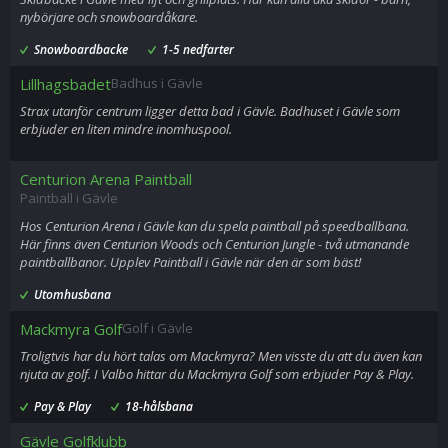
nybörjare och snowboardåkare.
Snowboardbacke
1-5 nedfarter
Lillhagsbadet
Badhus i Gävle
Strax utanför centrum ligger detta bad i Gävle. Badhuset i Gävle som
erbjuder en liten mindre inomhuspool.
Centurion Arena Paintball
Paintball i Gävle
Hos Centurion Arena i Gävle kan du spela paintball på speedballbana.
Här finns även Centurion Woods och Centurion Jungle - två utmanande
paintballbanor. Upplev Paintball i Gävle när den är som bäst!
Utomhusbana
Mackmyra Golf
Golf i Gävle
Troligtvis har du hört talas om Mackmyra? Men visste du att du även kan
njuta av golf. I Valbo hittar du Mackmyra Golf som erbjuder Pay & Play.
Pay & Play
18-hålsbana
Gävle Golfklubb