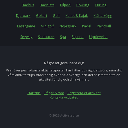
Badhus
Badplats
Biljard
Bowling
Curling
Djurpark
Gokart
Golf
Kanot & Kajak
Klättervägg
Lasergame
Minigolf
Nöjespark
Padel
Paintball
Segway
Skidbacke
Spa
Squash
Upplevelse
Något att göra, nära dig!
Vi är Sveriges roligaste aktivitetsportal. Här hittar du något att göra, nära dig!
Våra aktivitetstips sträcker sig över hela Sverige och det är lätt att hitta en
aktivitet för dig och dina vänner.
Startsida
Frågor & svar
Registrera er aktivitet
Kontakta Activated
© 2026 Activated.se