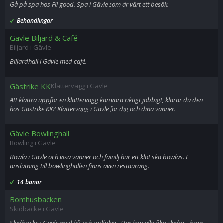
Gå på spa hos Fil good. Spa i Gävle som är värt ett besök.
Behandlingar
Gävle Biljard & Café
Biljard i Gävle
Biljardhall i Gävle med café.
Gästrike KK
Klättervägg i Gävle
Att klättra uppför en klättervägg kan vara riktigt jobbigt, klarar du den
hos Gästrike KK? Klättervägg i Gävle för dig och dina vänner.
Gävle Bowlinghall
Bowling i Gävle
Bowla i Gävle och visa vänner och familj hur ett klot ska bowlas. I
anslutning till bowlinghallen finns även restaurang.
14 banor
Bomhusbacken
Skidbacke i Gävle
Skidbacke i Gävle med lift och grillplats. Här kan alla åka skidor - barn,