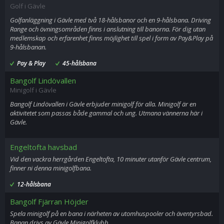
Golf i Gävle
Golfanläggning i Gävle med två 18-hålsbanor och en 9-hålsbana. Driving
Range och övningsområden finns i anslutning till banorna. För dig utan
medlemskap och erfarenhet finns möjlighet till spel i form av Pay&Play på
9-hålsbanan.
Pay & Play
45-hålsbana
Bangolf Lindövallen
Minigolf i Gävle
Bangolf Lindövallen i Gävle erbjuder minigolf för alla. Minigolf är en
aktivitetet som passas både gammal och ung. Utmana vännerna här i
Gävle.
Engeltofta havsbad
Vid den vackra herrgården Engeltofta, 10 minuter utanför Gävle centrum,
finner ni denna minigolfbana.
12-hålsbana
Bangolf Fjärran Höjder
Spela minigolf på en bana i närheten av utomhuspooler och äventyrsbad.
Banan drivs av Gävle Minigolfklubb.