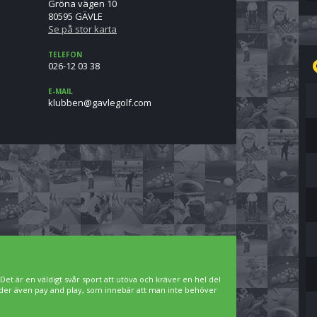
Gröna vägen 10
80595 GÄVLE
Se på stor karta
TELEFON
026-12 03 38
E-MAIL
moc.flogelvag@nebbulk
. Det är en väldigt svår sport att utöva och kräver en hel del
bjuder även pay and play, som innebär att man inte behöver