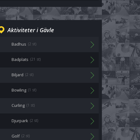
Aktiviteter i Gävle
Badhus
(2 st)
Badplats
(21 st)
Biljard
(2 st)
Bowling
(1 st)
Curling
(1 st)
Djurpark
(2 st)
Golf
(2 st)