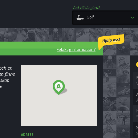
Vad vill du göra?
Golf
Felaktig information?
och en
n finns
mskap
av
ADRESS