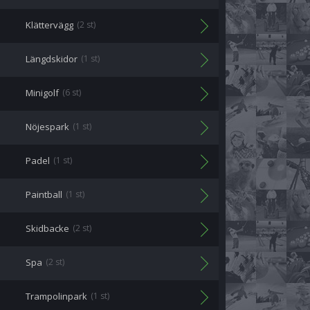
Klättervägg
(2 st)
Längdskidor
(1 st)
Minigolf
(6 st)
Nöjespark
(1 st)
Padel
(1 st)
Paintball
(1 st)
Skidbacke
(2 st)
Spa
(2 st)
Trampolinpark
(1 st)