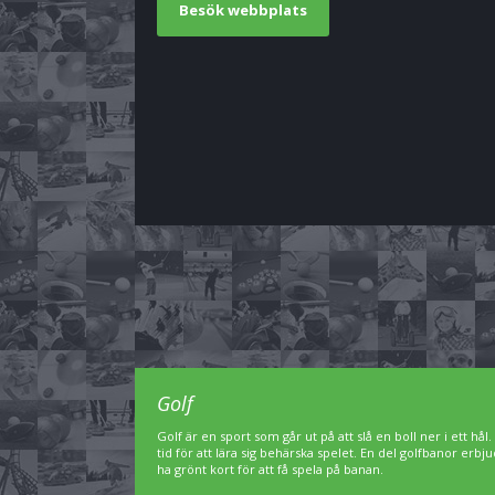
Besök webbplats
Golf
Golf är en sport som går ut på att slå en boll ner i ett hål
tid för att lära sig behärska spelet. En del golfbanor er
ha grönt kort för att få spela på banan.