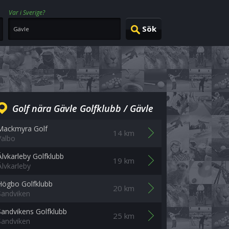
Var i Sverige?
Golf nära Gävle Golfklubb / Gävle
Mackmyra Golf
14 km
Valbo
Älvkarleby Golfklubb
19 km
Älvkarleby
Högbo Golfklubb
20 km
Sandviken
Sandvikens Golfklubb
25 km
Sandviken