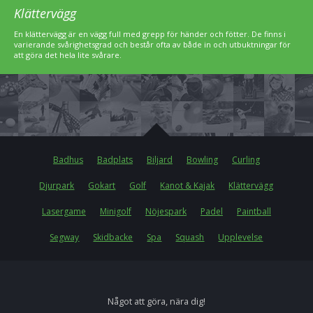
Klättervägg
En klättervägg är en vägg full med grepp för händer och fötter. De finns i
varierande svårighetsgrad och består ofta av både in och utbuktningar för
att göra det hela lite svårare.
Badhus
Badplats
Biljard
Bowling
Curling
Djurpark
Gokart
Golf
Kanot & Kajak
Klättervägg
Lasergame
Minigolf
Nöjespark
Padel
Paintball
Segway
Skidbacke
Spa
Squash
Upplevelse
Något att göra, nära dig!