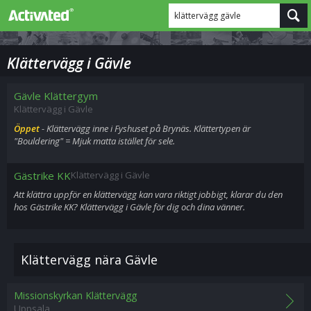
klättervägg gävle
Klättervägg i Gävle
Gävle Klättergym
Klättervägg i Gävle
Öppet
- Klättervägg inne i Fyshuset på Brynäs. Klättertypen är
"Bouldering" = Mjuk matta istället för sele.
Gästrike KK
Klättervägg i Gävle
Att klättra uppför en klättervägg kan vara riktigt jobbigt, klarar du den
hos Gästrike KK? Klättervägg i Gävle för dig och dina vänner.
Klättervägg nära Gävle
Missionskyrkan Klättervägg
Uppsala