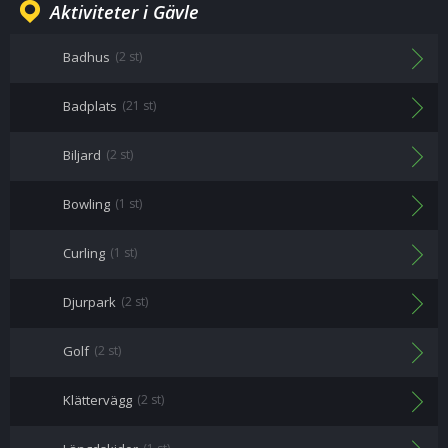
Aktiviteter i Gävle
Badhus
(2 st)
Badplats
(21 st)
Biljard
(2 st)
Bowling
(1 st)
Curling
(1 st)
Djurpark
(2 st)
Golf
(2 st)
Klättervägg
(2 st)