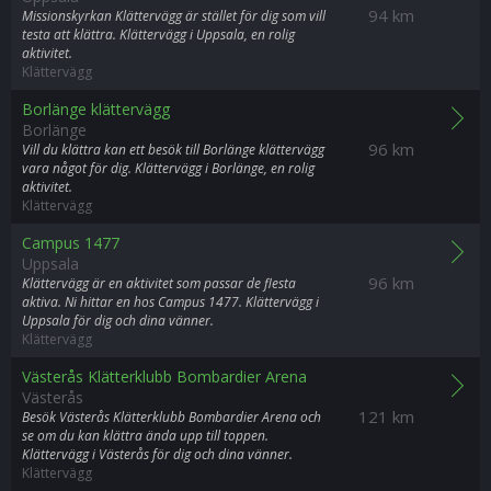
94 km
Missionskyrkan Klättervägg är stället för dig som vill
testa att klättra. Klättervägg i Uppsala, en rolig
aktivitet.
Klättervägg
Borlänge klättervägg
Borlänge
96 km
Vill du klättra kan ett besök till Borlänge klättervägg
vara något för dig. Klättervägg i Borlänge, en rolig
aktivitet.
Klättervägg
Campus 1477
Uppsala
96 km
Klättervägg är en aktivitet som passar de flesta
aktiva. Ni hittar en hos Campus 1477. Klättervägg i
Uppsala för dig och dina vänner.
Klättervägg
Västerås Klätterklubb Bombardier Arena
Västerås
121 km
Besök Västerås Klätterklubb Bombardier Arena och
se om du kan klättra ända upp till toppen.
Klättervägg i Västerås för dig och dina vänner.
Klättervägg