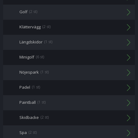
Golf
(2 st)
Klättervägg
(2 st)
Längdskidor
(1 st)
Minigolf
(6 st)
Nöjespark
(1 st)
Padel
(1 st)
Paintball
(1 st)
Skidbacke
(2 st)
Spa
(2 st)