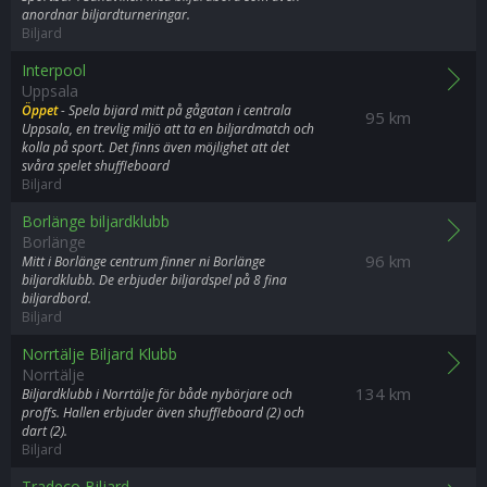
anordnar biljardturneringar.
Biljard
Interpool
Uppsala
Öppet
- Spela bijard mitt på gågatan i centrala
95 km
Uppsala, en trevlig miljö att ta en biljardmatch och
kolla på sport. Det finns även möjlighet att det
svåra spelet shuffleboard
Biljard
Borlänge biljardklubb
Borlänge
96 km
Mitt i Borlänge centrum finner ni Borlänge
biljardklubb. De erbjuder biljardspel på 8 fina
biljardbord.
Biljard
Norrtälje Biljard Klubb
Norrtälje
134 km
Biljardklubb i Norrtälje för både nybörjare och
proffs. Hallen erbjuder även shuffleboard (2) och
dart (2).
Biljard
Tradeco Biljard