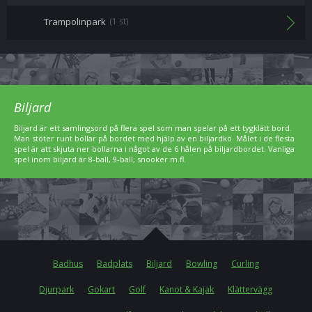
Trampolinpark
(1 st)
Biljard
Biljard är ett samlingsord på flera spel som man spelar på ett tygklätt bord.
Man stöter runt bollar på bordet med hjälp av en biljardkö. Målet i de flesta
spel är att skjuta ner bollarna i något av de 6 hålen på biljardbordet. Vanliga
spel inom biljard är 8-ball, 9-ball, snooker m.fl.
Badhus
Badplats
Biljard
Bowling
Curling
Djurpark
Gokart
Golf
Kanot & Kajak
Klättervägg