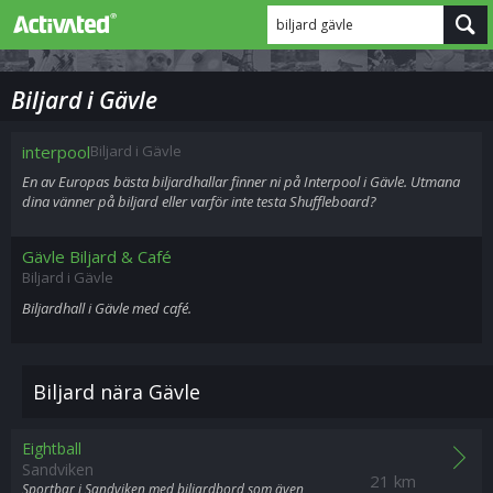
biljard gävle
Biljard i Gävle
interpool
Biljard i Gävle
En av Europas bästa biljardhallar finner ni på Interpool i Gävle. Utmana
dina vänner på biljard eller varför inte testa Shuffleboard?
Gävle Biljard & Café
Biljard i Gävle
Biljardhall i Gävle med café.
Biljard nära Gävle
Eightball
Sandviken
21 km
Sportbar i Sandviken med biljardbord som även