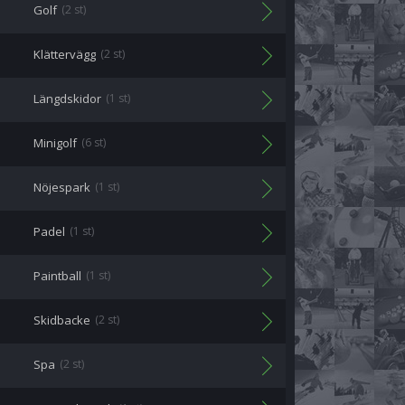
Golf
(2 st)
Klättervägg
(2 st)
Längdskidor
(1 st)
Minigolf
(6 st)
Nöjespark
(1 st)
Padel
(1 st)
Paintball
(1 st)
Skidbacke
(2 st)
Spa
(2 st)