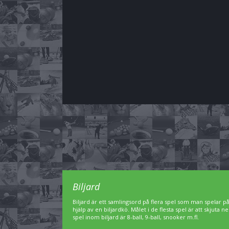
Biljard
Biljard är ett samlingsord på flera spel som man spelar p
hjälp av en biljardkö. Målet i de flesta spel är att skjuta 
spel inom biljard är 8-ball, 9-ball, snooker m.fl.