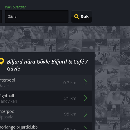
Var i Sverige?
Biljard nära Gävle Biljard & Café /
Gävle
interpool
0.7 km
Gävle
ightball
21 km
Sandviken
Interpool
95 km
Uppsala
Borlänge biljardklubb
95 km