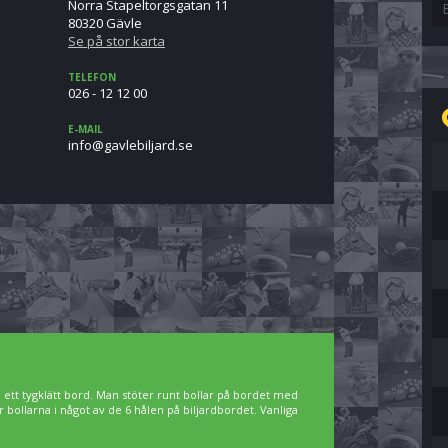
Norra Stapeltorgsgatan 11
80320 Gävle
Se på stor karta
TELEFON
026 - 12 12 00
E-MAIL
es.drajlibelvag@ofni
å ett tygklätt bord. Man stöter runt bollar på bordet med
ner bollarna i något av de 6 hålen på biljardbordet. Vanliga