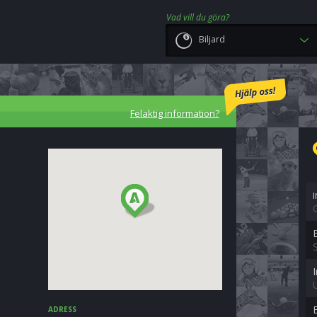
Vad vill du göra?
Biljard
Felaktig information?
E
ADRESS