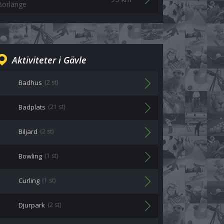
Borlänge
Aktiviteter i Gävle
Badhus
(2 st)
Badplats
(21 st)
Biljard
(2 st)
Bowling
(1 st)
Curling
(1 st)
Djurpark
(2 st)