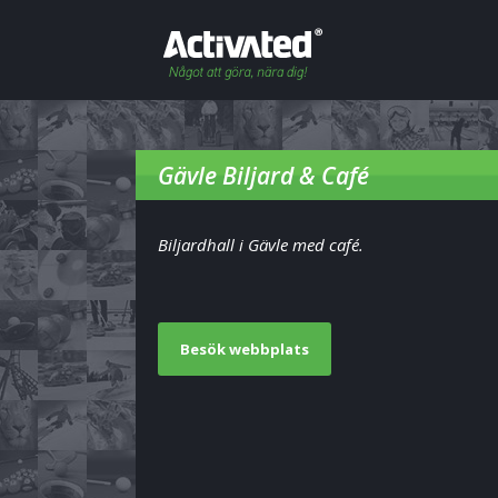
Gävle Biljard & Café
Biljardhall i Gävle med café.
Besök webbplats