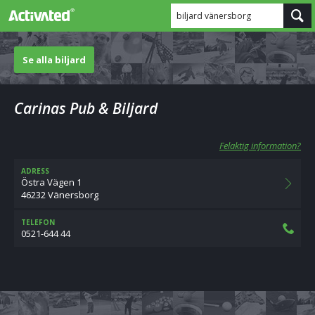
biljard vänersborg
Se alla biljard
Carinas Pub & Biljard
Felaktig information?
ADRESS
Östra Vägen 1
46232 Vänersborg
TELEFON
0521-644 44