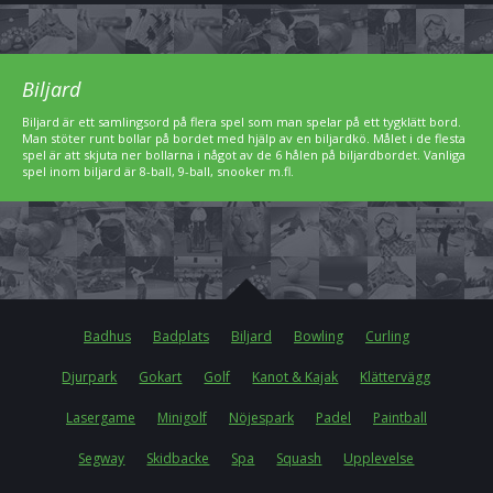
Biljard
Biljard är ett samlingsord på flera spel som man spelar på ett tygklätt bord.
Man stöter runt bollar på bordet med hjälp av en biljardkö. Målet i de flesta
spel är att skjuta ner bollarna i något av de 6 hålen på biljardbordet. Vanliga
spel inom biljard är 8-ball, 9-ball, snooker m.fl.
Badhus
Badplats
Biljard
Bowling
Curling
Djurpark
Gokart
Golf
Kanot & Kajak
Klättervägg
Lasergame
Minigolf
Nöjespark
Padel
Paintball
Segway
Skidbacke
Spa
Squash
Upplevelse