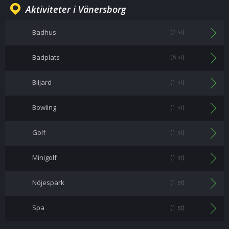
Aktiviteter i Vänersborg
Badhus
(2 st)
Badplats
(8 st)
Biljard
(1 st)
Bowling
(1 st)
Golf
(1 st)
Minigolf
(1 st)
Nöjespark
(1 st)
Spa
(1 st)