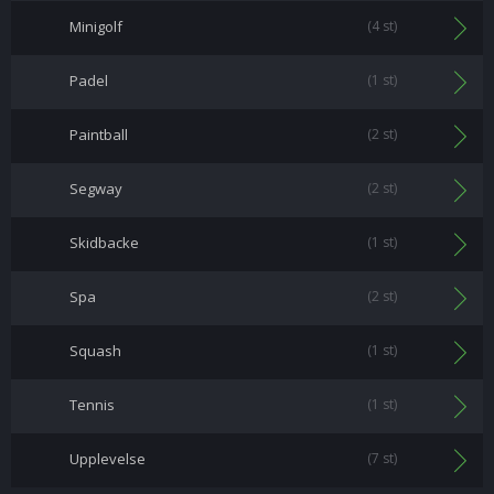
Minigolf
(4 st)
Padel
(1 st)
Paintball
(2 st)
Segway
(2 st)
Skidbacke
(1 st)
Spa
(2 st)
Squash
(1 st)
Tennis
(1 st)
Upplevelse
(7 st)