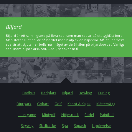
Biljard
Biljard är ett samlingsord på flera spel som man spelar på ett tygklätt bord.
Man stöter runt bollar på bordet med hjälp av en biljardkö. Målet i de flesta
spel är att skjuta ner bollarna i något av de 6 hålen på biljardbordet. Vanliga
spel inom biljard är 8-ball, 9-ball, snooker m.fl.
Badhus
Badplats
Biljard
Bowling
Curling
Djurpark
Gokart
Golf
Kanot & Kajak
Klättervägg
Lasergame
Minigolf
Nöjespark
Padel
Paintball
Segway
Skidbacke
Spa
Squash
Upplevelse