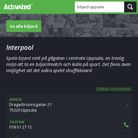
biljard uppsala
Se alla biljard
Interpool
Spela bijard mitt på gågatan i centrala Uppsala, en trevlig
miljö att ta en biljardmatch och kolla på sport. Det finns även
möjlighet att det svåra spelet shuffleboard
Felaktig information?
ADRESS
Dragarbrunnsgatan 21
75320 Uppsala
TELEFON
018-51 27 12