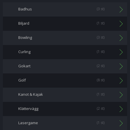
Badhus
(3 st)
Biljard
(1 st)
Bowling
(3 st)
Curling
(1 st)
Gokart
(2 st)
Golf
(8 st)
Kanot & Kajak
(1 st)
Klättervägg
(2 st)
Lasergame
(1 st)