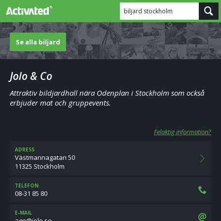
biljard stockholm
Se alla biljard
Jolo & Co
Attraktiv bildjardhall nära Odenplan i Stockholm som också
erbjuder mat och gruppevents.
Felaktig information?
ADRESS
Västmannagatan 50
11325 Stockholm
TELEFON
08-31 85 80
E-MAIL
es.oloj@ega