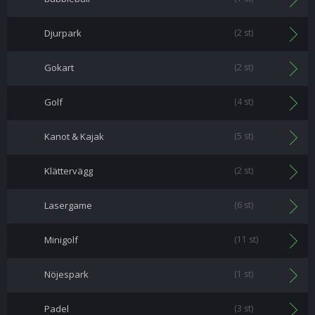
Djurpark
(2 st)
Gokart
(2 st)
Golf
(4 st)
Kanot & Kajak
(5 st)
Klättervägg
(2 st)
Lasergame
(6 st)
Minigolf
(11 st)
Nöjespark
(1 st)
Padel
(3 st)