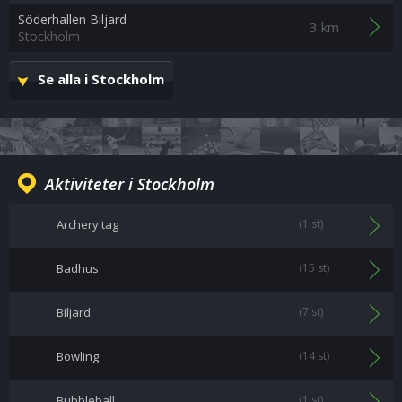
Söderhallen Biljard
3 km
Stockholm
Se alla i Stockholm
Aktiviteter i Stockholm
Archery tag
(1 st)
Badhus
(15 st)
Biljard
(7 st)
Bowling
(14 st)
Bubbleball
(1 st)