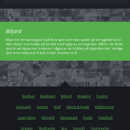
Biljard
Biljard är ett samlingsord på flera spel som man spelar på ett tygklätt bord.
Man stöter runt bollar på bordet med hjälp av en biljardkö. Målet i de flesta
spel är att skjuta ner bollarna i något av de 6 hålen på biljardbordet. Vanliga
spel inom biljard är 8-ball, 9-ball, snooker m.fl.
Badhus
Badplats
Biljard
Bowling
Curling
Djurpark
Gokart
Golf
Kanot & Kajak
Klättervägg
Lasergame
Minigolf
Nöjespark
Padel
Paintball
Segway
Skidbacke
Spa
Squash
Upplevelse