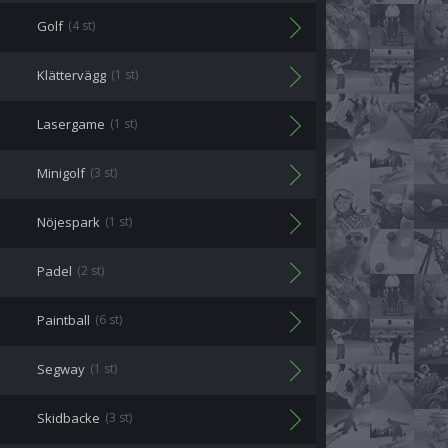
Golf
(4 st)
Klättervägg
(1 st)
Lasergame
(1 st)
Minigolf
(3 st)
Nöjespark
(1 st)
Padel
(2 st)
Paintball
(6 st)
Segway
(1 st)
Skidbacke
(3 st)