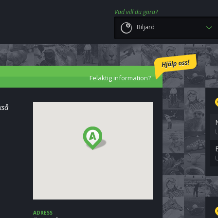
Vad vill du göra?
Biljard
Felaktig information?
kså
ADRESS