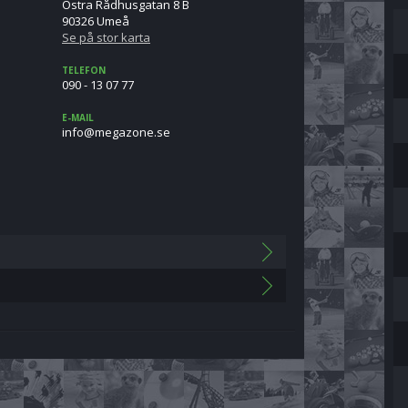
Östra Rådhusgatan 8 B
90326 Umeå
Se på stor karta
TELEFON
090 - 13 07 77
E-MAIL
es.enozagem@ofni