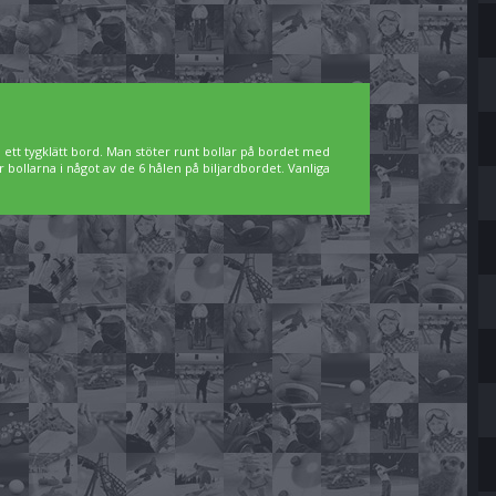
å ett tygklätt bord. Man stöter runt bollar på bordet med
ner bollarna i något av de 6 hålen på biljardbordet. Vanliga