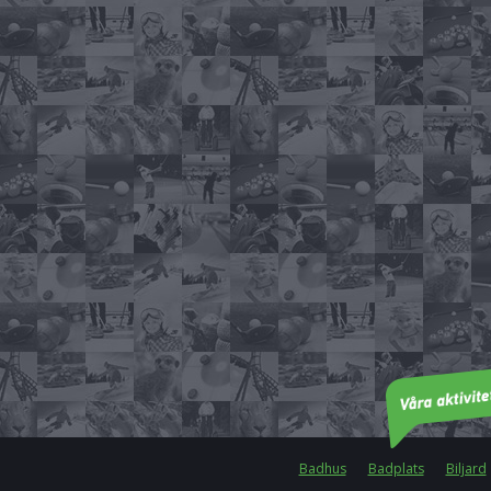
Badhus
Badplats
Biljard