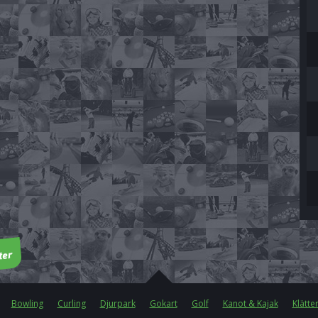
Bowling
Curling
Djurpark
Gokart
Golf
Kanot & Kajak
Klätte