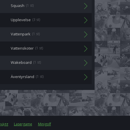
Squash
(1 st)
Upplevelse
(3 st)
Vattenpark
(1 st)
Vattenskoter
(1 st)
Wakeboard
(1 st)
Äventyrsland
(1 st)
rvägg
Lasergame
Minigolf