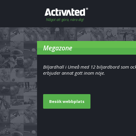
Megazone
Biljardhall i Umeå med 12 biljardbord som oc
erbjuder annat gott inom nöje.
Besök webbplats