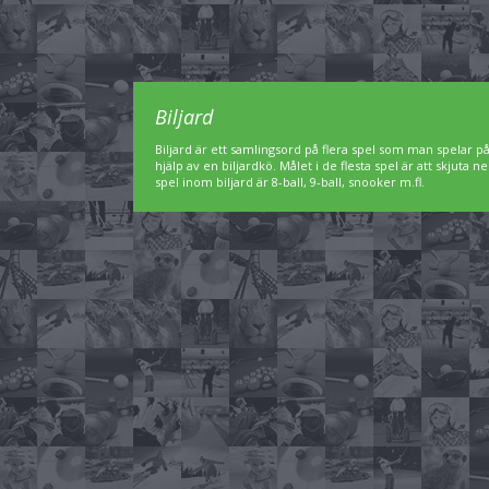
Biljard
Biljard är ett samlingsord på flera spel som man spelar p
hjälp av en biljardkö. Målet i de flesta spel är att skjuta 
spel inom biljard är 8-ball, 9-ball, snooker m.fl.