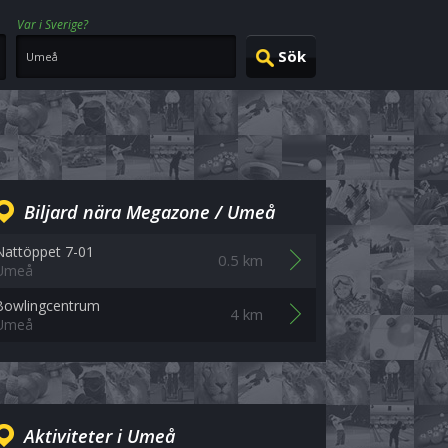
Var i Sverige?
Biljard nära Megazone / Umeå
Nattöppet 7-01
0.5 km
Umeå
Bowlingcentrum
4 km
Umeå
Aktiviteter i Umeå