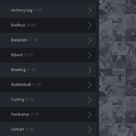
Archery tag
(1 st)
Badhus
(4 st)
Badplats
(7 st)
Biljard
(3 st)
Bowling
(1 st)
Bubbleball
(1 st)
Curling
(1 st)
Femkamp
(1 st)
Gokart
(1 st)