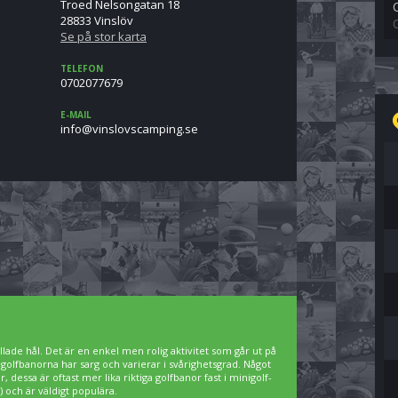
Troed Nelsongatan 18
28833 Vinslöv
Se på stor karta
TELEFON
0702077679
E-MAIL
es.gnipmacsvolsniv@ofni
lade hål. Det är en enkel men rolig aktivitet som går ut på
igolfbanorna har sarg och varierar i svårighetsgrad. Något
 dessa är oftast mer lika riktiga golfbanor fast i minigolf-
 och är väldigt populära.