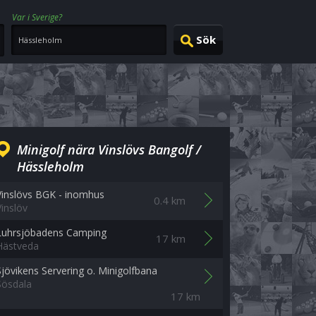
Var i Sverige?
Minigolf nära Vinslövs Bangolf /
Hässleholm
Vinslövs BGK - inomhus
0.4 km
Vinslöv
Luhrsjöbadens Camping
17 km
Hästveda
Sjövikens Servering o. Minigolfbana
Sösdala
17 km