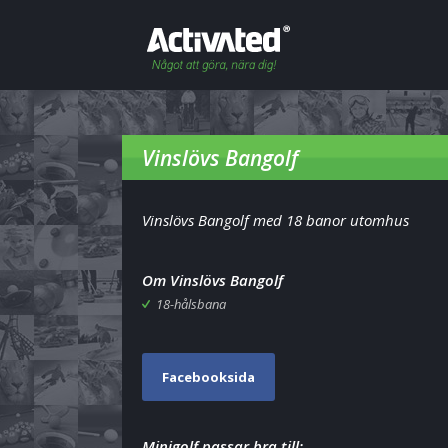
Vinslövs Bangolf
Vinslövs Bangolf med 18 banor utomhus
Om Vinslövs Bangolf
18-hålsbana
Facebooksida
Minigolf passar bra till: