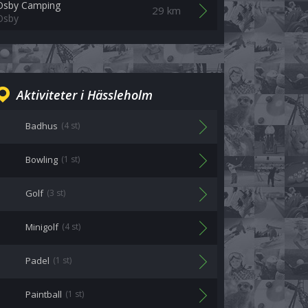
Osby Camping
29 km
Osby
Aktiviteter i Hässleholm
Badhus
(4 st)
Bowling
(1 st)
Golf
(3 st)
Minigolf
(4 st)
Padel
(1 st)
Paintball
(1 st)