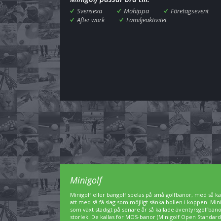
Svensexa
Möhippa
Företagsevent
After work
Familjeaktivitet
Minigolf
Minigolf eller bangolf spelas på små golfbanor, med så kal
att med så få slag som möjligt sänka bollen i koppen. Min
som växt stadigt på senare år så kallade äventyrsgolfbanor,
storlek. De kallas för MOS-banor (Minigolf Open Standard)