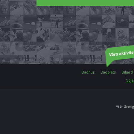
Badhus
Badplats
Biljard
Nöje
Vi är Sverig