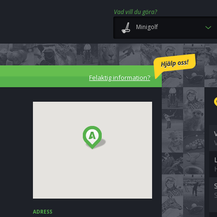
Vad vill du göra?
Minigolf
Felaktig information?
ADRESS