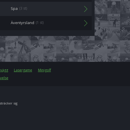
Spa
(3 st)
Äventyrsland
(1 st)
rvägg
Lasergame
Minigolf
velse
 sträcker sig