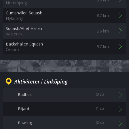
Norrköping
Gumshallen Squash
87 km
Nyköping
Squash/Atlet Hallen
95 km
Västervik
Backahallen Squash
97 km
Örebro
Aktiviteter i Linköping
Badhus
(3 st)
Biljard
(1 st)
Bowling
(2 st)