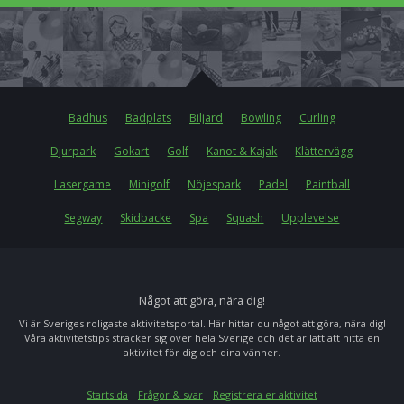
Badhus
Badplats
Biljard
Bowling
Curling
Djurpark
Gokart
Golf
Kanot & Kajak
Klättervägg
Lasergame
Minigolf
Nöjespark
Padel
Paintball
Segway
Skidbacke
Spa
Squash
Upplevelse
Något att göra, nära dig!
Vi är Sveriges roligaste aktivitetsportal. Här hittar du något att göra, nära dig!
Våra aktivitetstips sträcker sig över hela Sverige och det är lätt att hitta en
aktivitet för dig och dina vänner.
Startsida
Frågor & svar
Registrera er aktivitet