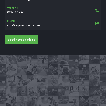
TELEFON
013-31 29 60
E-MAIL
es.retnechsauqs@ofni
Besök webbplats