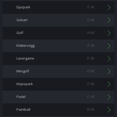
Djurpark
(1 st)
Gokart
(2 st)
Golf
(4 st)
Klättervägg
(1 st)
Lasergame
(1 st)
Minigolf
(3 st)
Nöjespark
(1 st)
Padel
(1 st)
Paintball
(3 st)