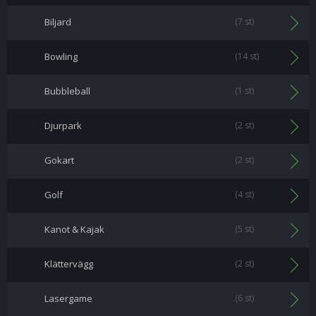
Biljard
(7 st)
Bowling
(14 st)
Bubbleball
(1 st)
Djurpark
(2 st)
Gokart
(2 st)
Golf
(4 st)
Kanot & Kajak
(5 st)
Klättervägg
(2 st)
Lasergame
(6 st)