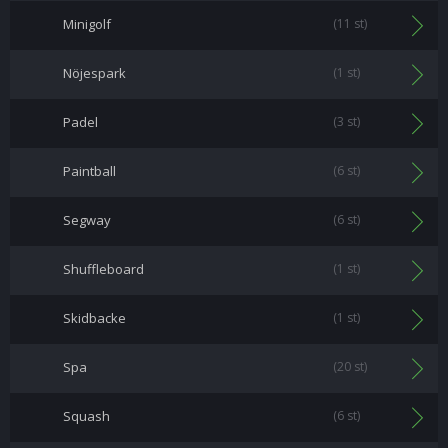
Minigolf
(11 st)
Nöjespark
(1 st)
Padel
(3 st)
Paintball
(6 st)
Segway
(6 st)
Shuffleboard
(1 st)
Skidbacke
(1 st)
Spa
(20 st)
Squash
(6 st)