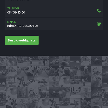
TELEFON
08-459 15 00
E-MAIL
es.hsauqsretni@ofni
Besök webbplats