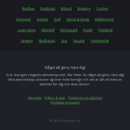
Badhus
Badplats
Biljard
Bowling
Curling
Djurpark
Gokart
Golf
Kanot & Kajak
Klättervägg
Lasergame
Minigolf
Nöjespark
Padel
Paintball
Segway
Skidbacke
Spa
Squash
Upplevelse
Något att göra, nära dig!
Vi är Sveriges roligaste aktivitetsportal. Här hittar du något att göra, nära dig!
Våra aktivitetstips sträcker sig över hela Sverige och det är lätt att hitta en
aktivitet för dig och dina vänner.
Startsida
Frågor & svar
Registrera er aktivitet
Kontakta Activated
© 2026 Activated.se