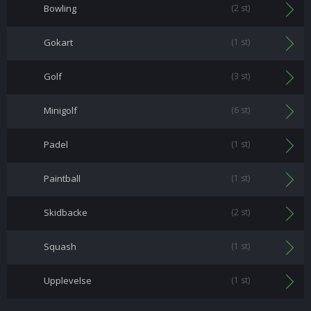
Bowling
(2 st)
Gokart
(1 st)
Golf
(3 st)
Minigolf
(6 st)
Padel
(1 st)
Paintball
(1 st)
Skidbacke
(2 st)
Squash
(1 st)
Upplevelse
(1 st)