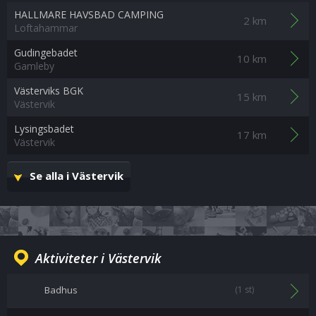
HALLMARE HAVSBAD CAMPING
2 km
Loftahammar
Gudingebadet
10 km
Gamleby
Västerviks BGK
15 km
Västervik
Lysingsbadet
17 km
Västervik
Se alla i Västervik
Aktiviteter i Västervik
Badhus
(1 st)