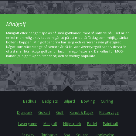
Minigolf
Minigolf eller bangolf spelas på små golfbanor, med så kallade hål. Det är en
enkel men rolig aktivitet som går ut på att med så få slag som möjligt sänka
bollen i koppen. Minigolfbanorna har sarg och varierar i svårighetsgrad.
Något som växt stadigt på senare år så kallade äventyrsgolfbanor, dessa är
oftast mer lika riktiga golfbanor fast i minigolf-storlek. De kallas för MOS-
banor (Minigolf Open Standard) och är väldigt populära.
Badhus
Badplats
Biljard
Bowling
Curling
Djurpark
Gokart
Golf
Kanot & Kajak
Klättervägg
Lasergame
Minigolf
Nöjespark
Padel
Paintball
Segway
Skidbacke
Spa
Squash
Upplevelse