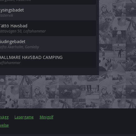
Lysingsbadet
ästervik
Tättö Havsbad
Tättövägen 50, Loftahammar
Gudingebadet
ofta Åkerholm, Gamleby
HALLMARE HAVSBAD CAMPING
Loftahammar
rvägg
Lasergame
Minigolf
velse