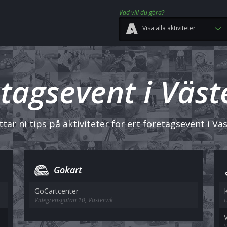
Vad vill du göra?
Visa alla aktiviteter
tagsevent i Väst
ttar ni tips på aktiviteter för ert företagsevent i Väs
Gokart
GoCartcenter
Videgrensgatan 10, Västervik
S