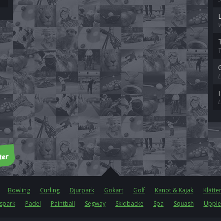
V
L
Bowling
Curling
Djurpark
Gokart
Golf
Kanot & Kajak
Klätte
spark
Padel
Paintball
Segway
Skidbacke
Spa
Squash
Upple