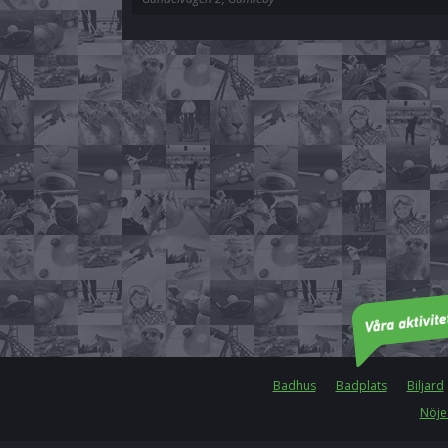
Badhus
Badplats
Biljard
Nöje