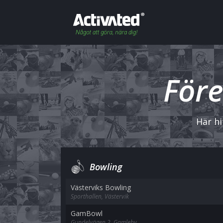
Före
Här hi
Bowling
Västerviks Bowling
Sporthallen, Västervik
GamBowl
Gundelvägen 2, Gamleby