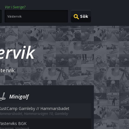
Var i Sverige?
ervik
tervik.
Minigolf
KustCamp Gamleby // Hammarsbadet
Hammarsbadet, Hammarsvägen 10, Gamleby
Västerviks BGK
torgatan, Västervik