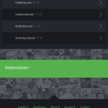
Vattenpark
(1 st)
Vattenskoter
(1 st)
Wakeboard
(1 st)
Äventyrsland
(1 st)
Vattenskoter
Badhus
Badplats
Biljard
Bowling
Curling