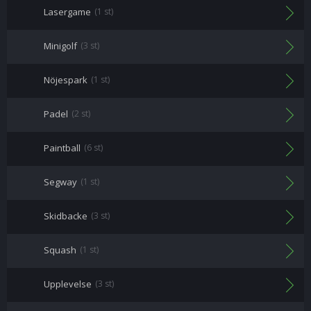
Lasergame
(1 st)
Minigolf
(3 st)
Nöjespark
(1 st)
Padel
(2 st)
Paintball
(6 st)
Segway
(1 st)
Skidbacke
(3 st)
Squash
(1 st)
Upplevelse
(3 st)