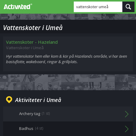
vattenskoter umeå
Vattenskoter i Umeå
Vattenskoter - Hazeland
Vattenskoter i Umeå
Hyr vattenskotor hem eller kom & kör på Hazelands område, vi har även
bastuflotte, wakeboard, ringar & grillplats.
Aktiviteter i Umeå
Archery tag
(1 st)
Badhus
(4 st)