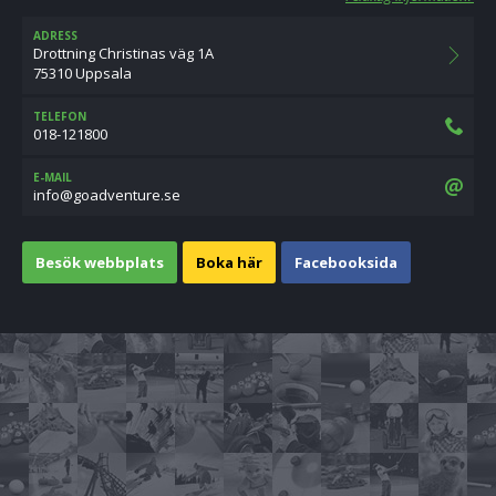
ADRESS
Drottning Christinas väg 1A
75310 Uppsala
TELEFON
018-121800
E-MAIL
es.erutnevdaog@ofni
Besök webbplats
Boka här
Facebooksida