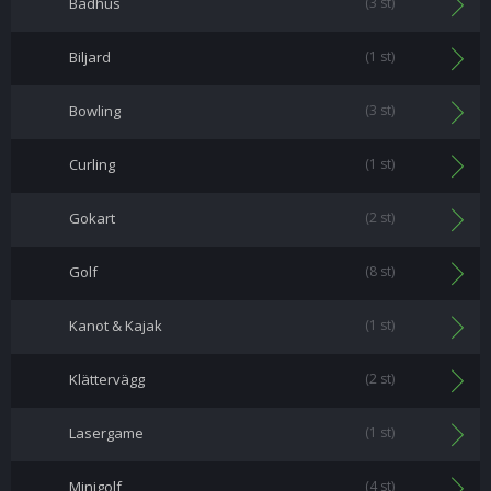
Badhus
(3 st)
Biljard
(1 st)
Bowling
(3 st)
Curling
(1 st)
Gokart
(2 st)
Golf
(8 st)
Kanot & Kajak
(1 st)
Klättervägg
(2 st)
Lasergame
(1 st)
Minigolf
(4 st)