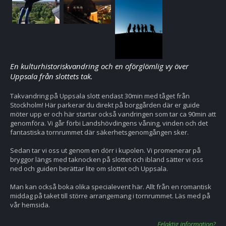
En kulturhistoriskvandring och en oförglömlig vy över
Uppsala från slottets tak.
Takvandring på Uppsala slott endast 30min med tåget från
Stockholm! Här parkerar du direkt på borggården där er guide
möter upp er och här startar också vandringen som tar ca 90min att
genomföra. Vi går förbi Landshövdingens våning, vinden och det
fantastiska tornrummet där säkerhetsgenomgången sker.
Sedan tar vi oss ut genom en dörr i kupolen. Vi promenerar på
bryggor längs med taknocken på slottet och ibland sätter vi oss
ned och guiden berättar lite om slottet och Uppsala.
Man kan också boka olika specialevent här. Allt från en romantisk
middag på taket till större arrangemang i tornrummet. Läs med på
vår hemsida.
Felaktig information?