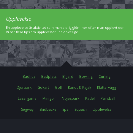
Upplevelse
En upplevelse är aktivitet som man aldrig glömmer efter man upplevt den.
Vi har flera tips om upplevelser i hela Sverige.
Badhus
Badplats
Biljard
Bowling
Curling
Djurpark
Gokart
Golf
Kanot & Kajak
Klättervägg
Lasergame
Minigolf
Nöjespark
Padel
Paintball
Segway
Skidbacke
Spa
Squash
Upplevelse