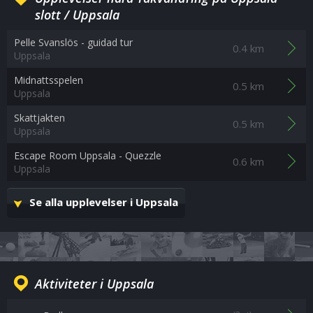
slott / Uppsala
Pelle Svanslös - guidad tur
0.4 km
Uppsala
Midnattsspelen
0.5 km
Uppsala
Skattjakten
0.5 km
Uppsala
Escape Room Uppsala - Quezzle
0.6 km
Uppsala
Se alla upplevelser i Uppsala
Aktiviteter i Uppsala