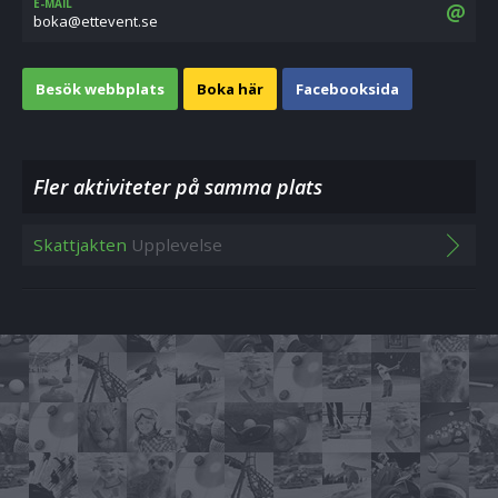
E-MAIL
es.tnevette@akob
Besök webbplats
Boka här
Facebooksida
Fler aktiviteter på samma plats
Skattjakten
Upplevelse