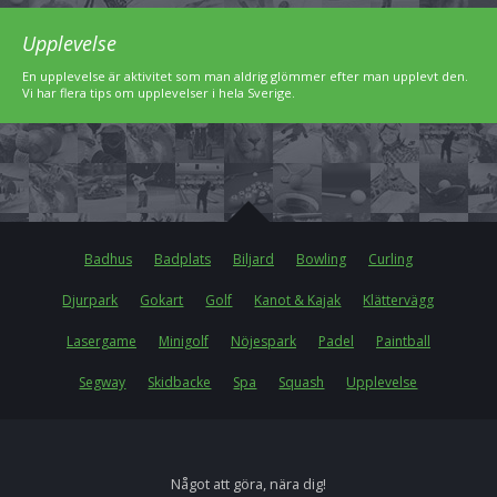
Upplevelse
En upplevelse är aktivitet som man aldrig glömmer efter man upplevt den.
Vi har flera tips om upplevelser i hela Sverige.
Badhus
Badplats
Biljard
Bowling
Curling
Djurpark
Gokart
Golf
Kanot & Kajak
Klättervägg
Lasergame
Minigolf
Nöjespark
Padel
Paintball
Segway
Skidbacke
Spa
Squash
Upplevelse
Något att göra, nära dig!