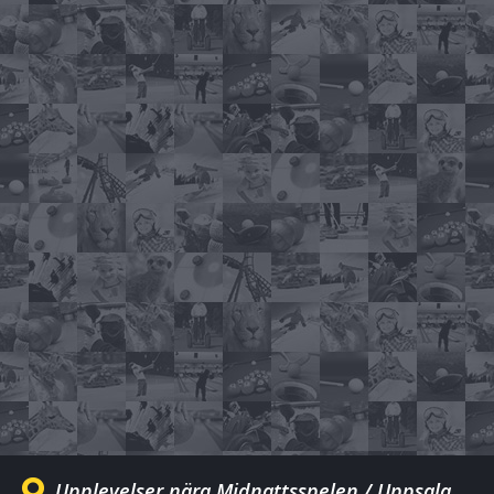
Upplevelser nära Midnattsspelen / Uppsala