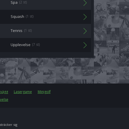
Spa
(2 st)
Squash
(1 st)
Tennis
(1 st)
Upplevelse
(7 st)
rvägg
Lasergame
Minigolf
velse
 sträcker sig