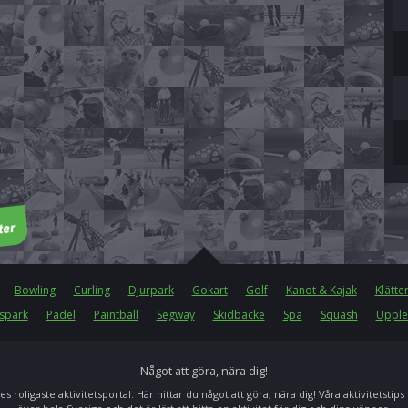
Bowling
Curling
Djurpark
Gokart
Golf
Kanot & Kajak
Klätte
spark
Padel
Paintball
Segway
Skidbacke
Spa
Squash
Upple
Något att göra, nära dig!
es roligaste aktivitetsportal. Här hittar du något att göra, nära dig! Våra aktivitetstips