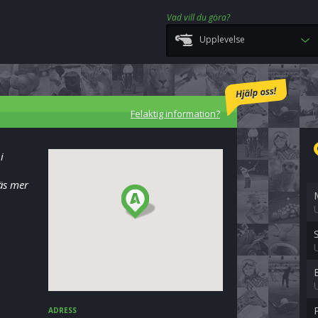
Vad vill du göra?
Upplevelse
Felaktig information?
i
äs mer
ADRESS