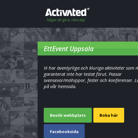
EttEvent Uppsala
Vi har äventyrliga och kluriga aktiviteter som n
garanterat inte har testat förut. Passar
svensexor/möhippor, fester och konferenser. L
på vår hemsida.
Besök webbplats
Boka här
Facebooksida