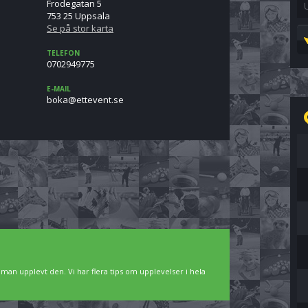
Frodegatan 5
753 25 Uppsala
Se på stor karta
TELEFON
0702949775
E-MAIL
es.tnevette@akob
man upplevt den. Vi har flera tips om upplevelser i hela