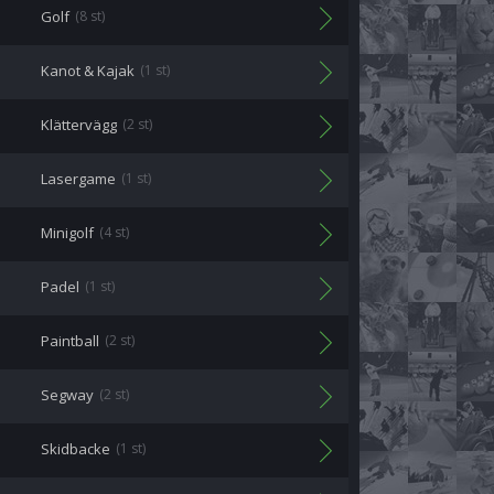
Golf
(8 st)
Kanot & Kajak
(1 st)
Klättervägg
(2 st)
Lasergame
(1 st)
Minigolf
(4 st)
Padel
(1 st)
Paintball
(2 st)
Segway
(2 st)
Skidbacke
(1 st)