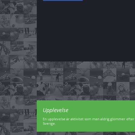
Upplevelse
En upplevelse är aktivitet som man aldrig glömmer efter 
Sverige.