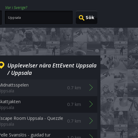
Var i Sverige?
Upplevelser nära EttEvent Uppsala
/ Uppsala
Midnattsspelen
0.7 km
Uppsala
Skattjakten
0.7 km
Uppsala
Escape Room Uppsala - Quezzle
0.7 km
Uppsala
Pelle Svanslös - guidad tur
1.0 km