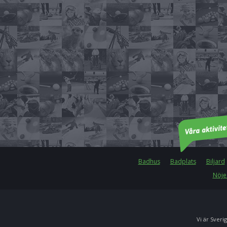
Badhus
Badplats
Biljard
Nöje
Vi är Sverig