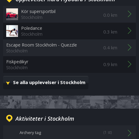
Kör supersportbil
0.0 km
Stockholm
Poledance
0.3 km
Stockholm
Escape Room Stockholm - Quezzle
0.4 km
Stockholm
Fiskpedikyr
0.9 km
Stockholm
Se alla upplevelser i Stockholm
Aktiviteter i Stockholm
Archery tag
(1 st)