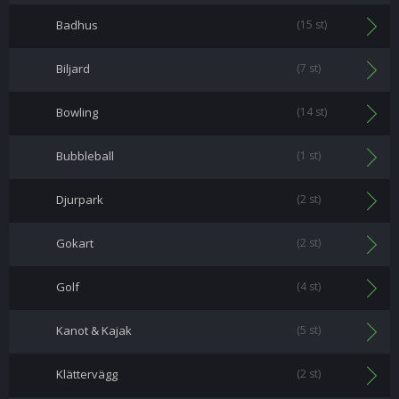
Badhus
(15 st)
Biljard
(7 st)
Bowling
(14 st)
Bubbleball
(1 st)
Djurpark
(2 st)
Gokart
(2 st)
Golf
(4 st)
Kanot & Kajak
(5 st)
Klättervägg
(2 st)