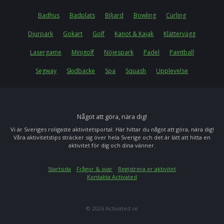
Badhus
Badplats
Biljard
Bowling
Curling
Djurpark
Gokart
Golf
Kanot & Kajak
Klättervägg
Lasergame
Minigolf
Nöjespark
Padel
Paintball
Segway
Skidbacke
Spa
Squash
Upplevelse
Något att göra, nära dig!
Vi är Sveriges roligaste aktivitetsportal. Här hittar du något att göra, nära dig!
Våra aktivitetstips sträcker sig över hela Sverige och det är lätt att hitta en
aktivitet för dig och dina vänner.
Startsida
Frågor & svar
Registrera er aktivitet
Kontakta Activated
© 2026 Activated.se