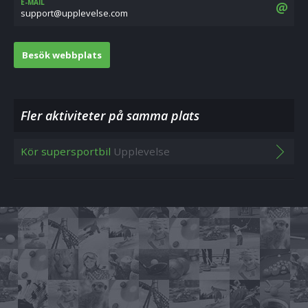
E-MAIL
moc.eslevelppu@troppus
Besök webbplats
Fler aktiviteter på samma plats
Kör supersportbil
Upplevelse