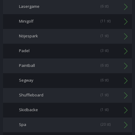
Lasergame
(6 st)
Minigolf
(11 st)
Nöjespark
(1 st)
Padel
(3 st)
Paintball
(6 st)
Segway
(6 st)
Shuffleboard
(1 st)
Skidbacke
(1 st)
Spa
(20 st)