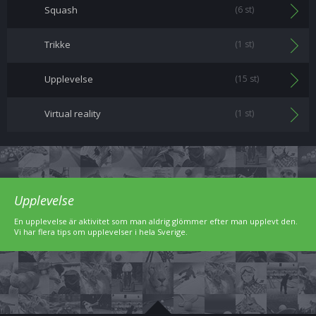
Squash
(6 st)
Trikke
(1 st)
Upplevelse
(15 st)
Virtual reality
(1 st)
Upplevelse
En upplevelse är aktivitet som man aldrig glömmer efter man upplevt den.
Vi har flera tips om upplevelser i hela Sverige.