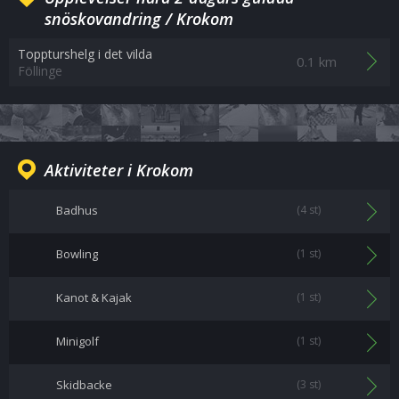
snöskovandring / Krokom
Toppturshelg i det vilda
0.1 km
Föllinge
Aktiviteter i Krokom
Badhus
(4 st)
Bowling
(1 st)
Kanot & Kajak
(1 st)
Minigolf
(1 st)
Skidbacke
(3 st)