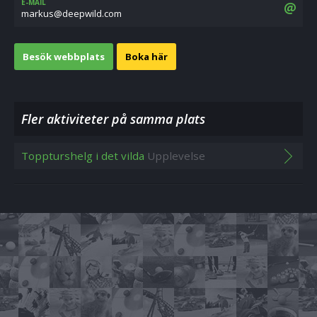
E-MAIL
moc.dliwpeed@sukram
Besök webbplats
Boka här
Fler aktiviteter på samma plats
Toppturshelg i det vilda
Upplevelse