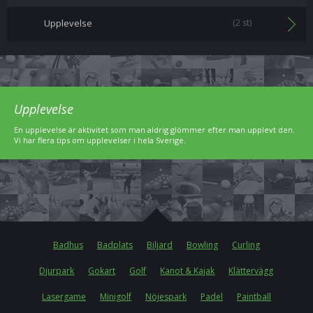
Upplevelse
(2 st)
Upplevelse
En upplevelse är aktivitet som man aldrig glömmer efter man upplevt den.
Vi har flera tips om upplevelser i hela Sverige.
Badhus
Badplats
Biljard
Bowling
Curling
Djurpark
Gokart
Golf
Kanot & Kajak
Klättervägg
Lasergame
Minigolf
Nöjespark
Padel
Paintball