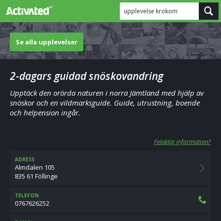
upplevelse krokom
Se alla upplevelser
2-dagars guidad snöskovandring
Upptäck den orörda naturen i norra Jämtland med hjälp av
snöskor och en vildmarksguide. Guide, utrustning, boende
och helpension ingår.
Felaktig information?
ADRESS
Almdalen 105
835 61 Föllinge
TELEFON
0767626252