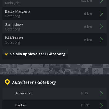
0.0 km
Mölnlycke
Bästa Mästarna
6 km
Göteborg
Gameshow
6 km
Göteborg
På Minuten
6 km
Göteborg
Se alla upplevelser i Göteborg
Aktiviteter i Göteborg
Archery tag
(2 st)
Badhus
(10 st)