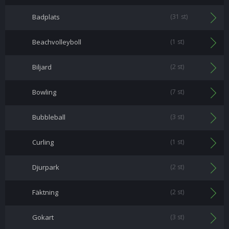
Badplats
(31 st)
Beachvolleyboll
(1 st)
Biljard
(2 st)
Bowling
(7 st)
Bubbleball
(3 st)
Curling
(1 st)
Djurpark
(2 st)
Fäktning
(2 st)
Gokart
(3 st)