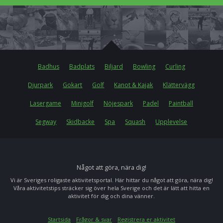
Badhus
Badplats
Biljard
Bowling
Curling
Djurpark
Gokart
Golf
Kanot & Kajak
Klättervägg
Lasergame
Minigolf
Nöjespark
Padel
Paintball
Segway
Skidbacke
Spa
Squash
Upplevelse
Något att göra, nära dig!
Vi är Sveriges roligaste aktivitetsportal. Här hittar du något att göra, nära dig!
Våra aktivitetstips sträcker sig över hela Sverige och det är lätt att hitta en
aktivitet för dig och dina vänner.
Startsida
Frågor & svar
Registrera er aktivitet