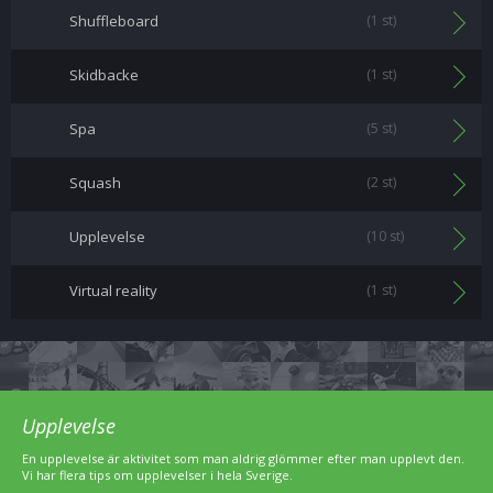
Shuffleboard
(1 st)
Skidbacke
(1 st)
Spa
(5 st)
Squash
(2 st)
Upplevelse
(10 st)
Virtual reality
(1 st)
Upplevelse
En upplevelse är aktivitet som man aldrig glömmer efter man upplevt den.
Vi har flera tips om upplevelser i hela Sverige.