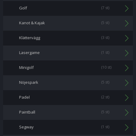
Golf
(7 st)
Kanot & Kajak
(5 st)
Klättervägg
(3 st)
Lasergame
(1 st)
Minigolf
(10 st)
Nöjespark
(5 st)
Padel
(2 st)
Paintball
(5 st)
Segway
(1 st)