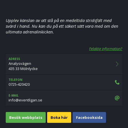
Upplev känslan av att stå på en medeltida stridsfält med
svärd i hand. Nu kan du på ett säkert sätt vara med om den
ultimata adrenalinkicken.
Felaktig information?
ADRESS
Analysvägen
435 33 Mölnlycke
TELEFON
0725-420420
E-MAIL
es.nagiltneve@ofni
Besök webbplats
Boka här
Facebooksida