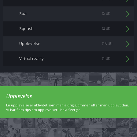
Spa
(5 st)
Squash
(2 st)
Upplevelse
(10 st)
Virtual reality
(1 st)
Upplevelse
En upplevelse är aktivitet som man aldrig glömmer efter man upplevt den.
Vi har flera tips om upplevelser i hela Sverige.