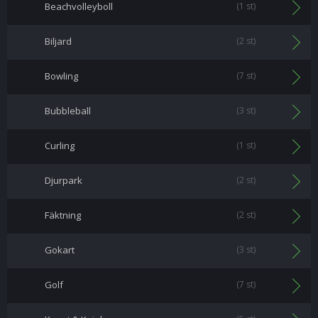
Beachvolleyboll
(1 st)
Biljard
(2 st)
Bowling
(7 st)
Bubbleball
(3 st)
Curling
(1 st)
Djurpark
(2 st)
Fäktning
(2 st)
Gokart
(3 st)
Golf
(7 st)