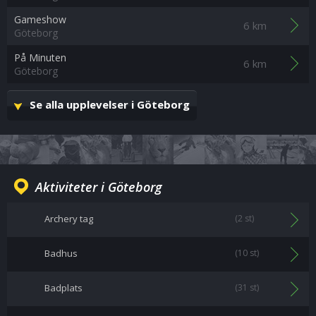
Gameshow
6 km
Göteborg
På Minuten
6 km
Göteborg
Se alla upplevelser i Göteborg
Aktiviteter i Göteborg
Archery tag
(2 st)
Badhus
(10 st)
Badplats
(31 st)