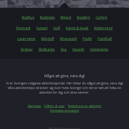
Badhus
Badplats
Biljard
Bowling
Curling
Djurpark
Gokart
Golf
Kanot & Kajak
Klättervägg
Lasergame
Minigolf
Nöjespark
Padel
Paintball
Segway
Skidbacke
Spa
Squash
Upplevelse
Något att göra, nära dig!
Vi är Sveriges roligaste aktivitetsportal. Här hittar du något att göra, nära dig!
Våra aktivitetstips sträcker sig över hela Sverige och det är lätt att hitta en
aktivitet för dig och dina vänner.
Startsida
Frågor & svar
Registrera er aktivitet
Kontakta Activated
© 2026 Activated.se