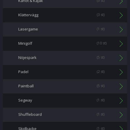
Kanot & Kajak
(5 st)
Klättervägg
(3 st)
Lasergame
(1 st)
Minigolf
(10 st)
Nöjespark
(5 st)
Padel
(2 st)
Paintball
(5 st)
Segway
(1 st)
Shuffleboard
(1 st)
Skidbacke
(1 st)