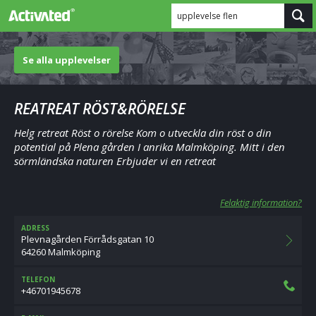
upplevelse flen
Se alla upplevelser
REATREAT RÖST&RÖRELSE
Helg retreat Röst o rörelse Kom o utveckla din röst o din
potential på Plena gården I anrika Malmköping. Mitt i den
sörmländska naturen Erbjuder vi en retreat
Felaktig information?
ADRESS
Plevnagården Förrådsgatan 10
64260 Malmköping
TELEFON
+46701945678