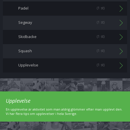
Padel
(1 st)
Segway
(1 st)
Skidbacke
(1 st)
Squash
(1 st)
Upplevelse
(1 st)
Upplevelse
En upplevelse är aktivitet som man aldrig glömmer efter man upplevt den.
Vi har flera tips om upplevelser i hela Sverige.