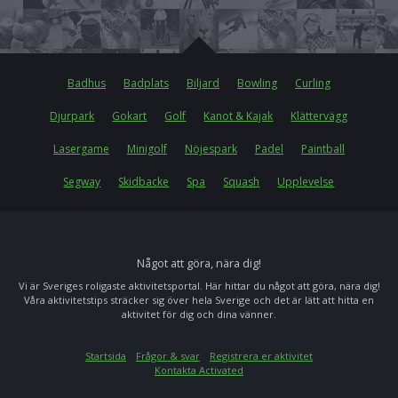
Badhus
Badplats
Biljard
Bowling
Curling
Djurpark
Gokart
Golf
Kanot & Kajak
Klättervägg
Lasergame
Minigolf
Nöjespark
Padel
Paintball
Segway
Skidbacke
Spa
Squash
Upplevelse
Något att göra, nära dig!
Vi är Sveriges roligaste aktivitetsportal. Här hittar du något att göra, nära dig!
Våra aktivitetstips sträcker sig över hela Sverige och det är lätt att hitta en
aktivitet för dig och dina vänner.
Startsida
Frågor & svar
Registrera er aktivitet
Kontakta Activated