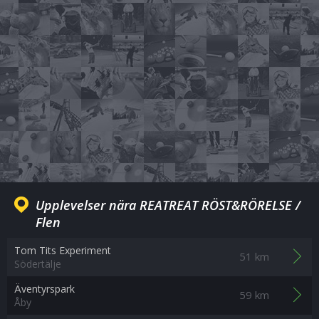
Upplevelser nära REATREAT RÖST&RÖRELSE /
Flen
Tom Tits Experiment
51 km
Södertälje
Äventyrspark
59 km
Åby