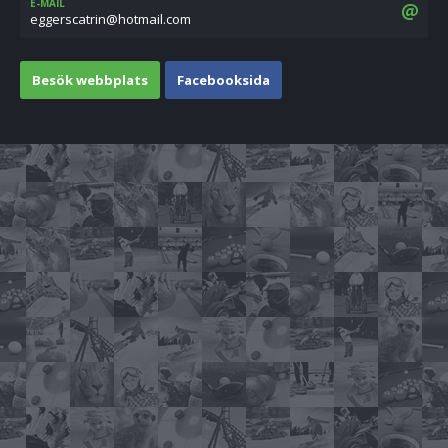
E-MAIL
moc.liamtoh@nirtacsregge
Besök webbplats
Facebooksida