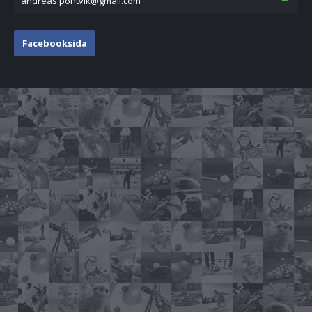
moc.liamg@kivtnop.saerdna
Facebooksida