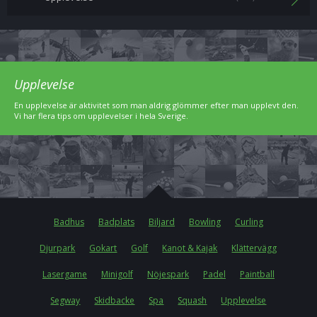
Upplevelse
En upplevelse är aktivitet som man aldrig glömmer efter man upplevt den.
Vi har flera tips om upplevelser i hela Sverige.
Badhus
Badplats
Biljard
Bowling
Curling
Djurpark
Gokart
Golf
Kanot & Kajak
Klättervägg
Lasergame
Minigolf
Nöjespark
Padel
Paintball
Segway
Skidbacke
Spa
Squash
Upplevelse