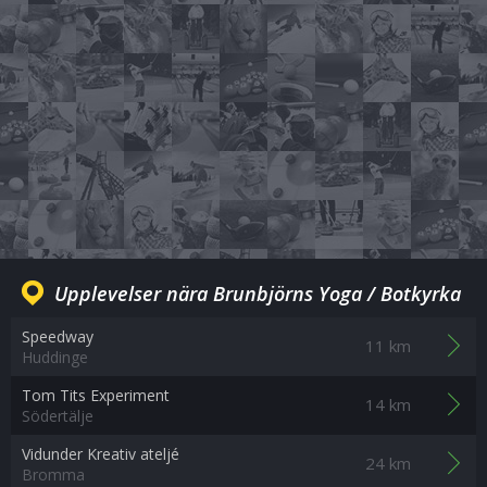
Upplevelser nära Brunbjörns Yoga / Botkyrka
Speedway
11 km
Huddinge
Tom Tits Experiment
14 km
Södertälje
Vidunder Kreativ ateljé
24 km
Bromma