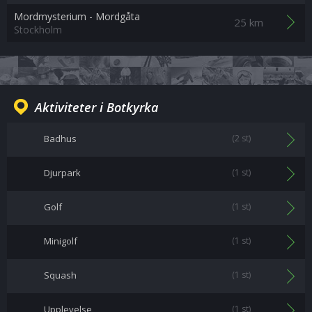
Mordmysterium - Mordgåta
25 km
Stockholm
Aktiviteter i Botkyrka
Badhus
(2 st)
Djurpark
(1 st)
Golf
(1 st)
Minigolf
(1 st)
Squash
(1 st)
Upplevelse
(1 st)