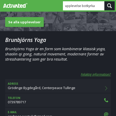
upplevelse botkyrka
Se alla upplevelser
Brunbjörns Yoga
Brunbjörns Yoga är en form som kombinerar klassisk yoga,
shaolin qi gong, natural movement, modernare former av
stresshantering som ger bra resultat.
Felaktig information?
ADRESS
Grödinge Bygdegård, Centerpeace Tullinge
TELEFON
0739789717
E-MAIL