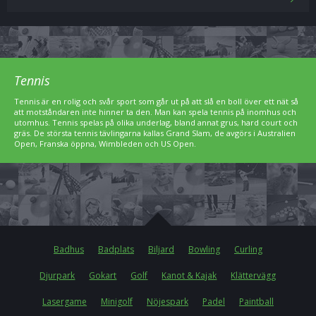
Tennis
Tennis är en rolig och svår sport som går ut på att slå en boll över ett nät så
att motståndaren inte hinner ta den. Man kan spela tennis på inomhus och
utomhus. Tennis spelas på olika underlag, bland annat grus, hard court och
gräs. De största tennis tävlingarna kallas Grand Slam, de avgörs i Australien
Open, Franska öppna, Wimbleden och US Open.
Badhus
Badplats
Biljard
Bowling
Curling
Djurpark
Gokart
Golf
Kanot & Kajak
Klättervägg
Lasergame
Minigolf
Nöjespark
Padel
Paintball