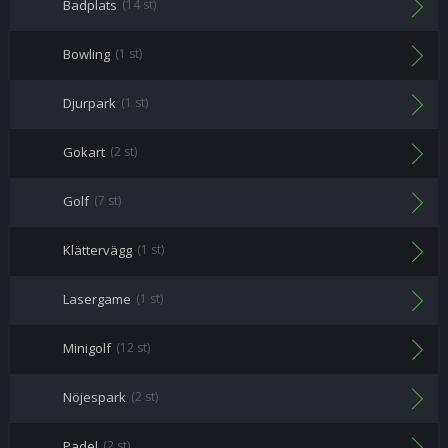
Badplats
(14 st)
Bowling
(1 st)
Djurpark
(1 st)
Gokart
(2 st)
Golf
(7 st)
Klättervägg
(1 st)
Lasergame
(1 st)
Minigolf
(12 st)
Nöjespark
(2 st)
Padel
(2 st)