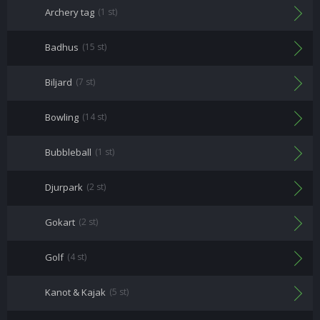
Archery tag
(1 st)
Badhus
(15 st)
Biljard
(7 st)
Bowling
(14 st)
Bubbleball
(1 st)
Djurpark
(2 st)
Gokart
(2 st)
Golf
(4 st)
Kanot & Kajak
(5 st)