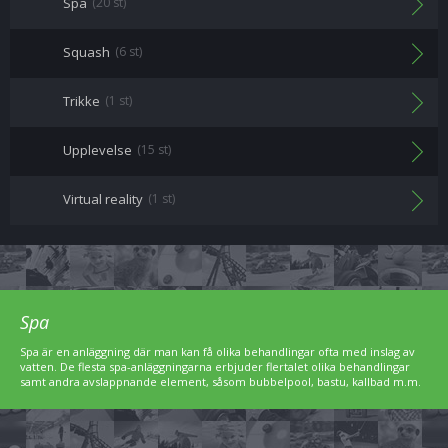
Spa
(20 st)
Squash
(6 st)
Trikke
(1 st)
Upplevelse
(15 st)
Virtual reality
(1 st)
Spa
Spa är en anläggning där man kan få olika behandlingar ofta med inslag av
vatten. De flesta spa-anläggningarna erbjuder flertalet olika behandlingar
samt andra avslappnande element, såsom bubbelpool, bastu, kallbad m.m.