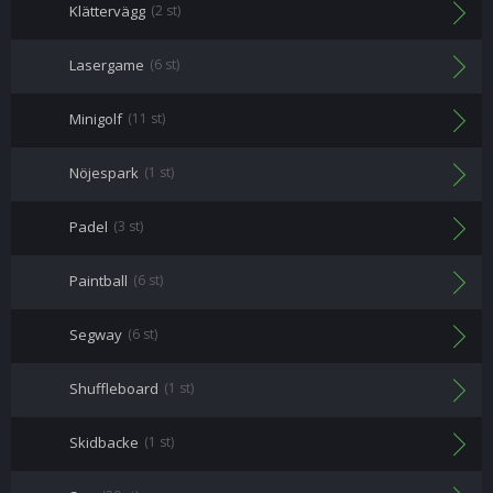
Klättervägg
(2 st)
Lasergame
(6 st)
Minigolf
(11 st)
Nöjespark
(1 st)
Padel
(3 st)
Paintball
(6 st)
Segway
(6 st)
Shuffleboard
(1 st)
Skidbacke
(1 st)