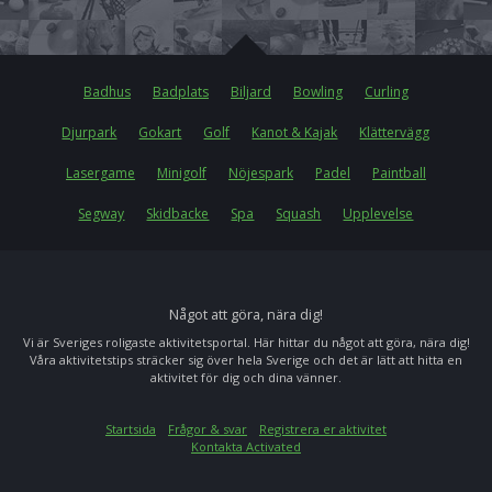
Badhus
Badplats
Biljard
Bowling
Curling
Djurpark
Gokart
Golf
Kanot & Kajak
Klättervägg
Lasergame
Minigolf
Nöjespark
Padel
Paintball
Segway
Skidbacke
Spa
Squash
Upplevelse
Något att göra, nära dig!
Vi är Sveriges roligaste aktivitetsportal. Här hittar du något att göra, nära dig!
Våra aktivitetstips sträcker sig över hela Sverige och det är lätt att hitta en
aktivitet för dig och dina vänner.
Startsida
Frågor & svar
Registrera er aktivitet
Kontakta Activated