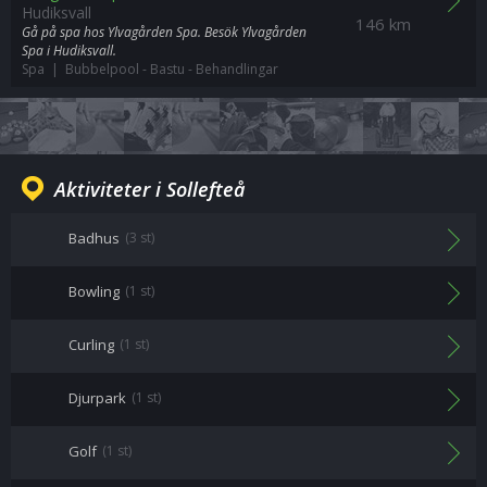
Hudiksvall
146 km
Gå på spa hos Ylvagården Spa. Besök Ylvagården
Spa i Hudiksvall.
Spa | Bubbelpool
-
Bastu
-
Behandlingar
Aktiviteter i Sollefteå
Badhus
(3 st)
Bowling
(1 st)
Curling
(1 st)
Djurpark
(1 st)
Golf
(1 st)