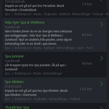
Örnsköldsvik
74 km
Koppla av och gå på spa hos Paradiset. Besök
Paradiset i Örnsköldsvik.
Spa | Bubbelpool
-
Bastu
-
Ångbastu
-
Kallbad
-
Behandlingar
-
Fotbad
-
Po
Vida Vyer Spa & Wellness
Sundsvall
Nära himlen finner du en av Sveriges mest exklusiva
89 km
spa-anläggningar, Vida Vyer Spa & Wellness i
Sundsvall. Njut av utsikten från poolen, unna dig en
behandling eller ta en drink i spa-baren.
Spa | Bubbelpool
-
Bastu
-
Kallbad
-
Behandlingar
-
Gym
-
Pool
Spa Juniskär
Sundsvall
99 km
Låt kroppen njuta hos Spa Juniskär. Åk på spa i
Sundsvall.
Spa | Bubbelpool
-
Bastu
-
Behandlingar
Spa Kliniken
Östersund
132 km
Koppla av och gå på spa hos Spa Kliniken. Besök
Spa Kliniken i Östersund.
Spa | Bubbelpool
-
Ångbastu
-
Behandlingar
-
Fotbad
Ylvagården Spa