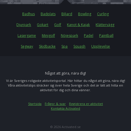
Badhus
Badplats
Biljard
Bowling
Curling
Djurpark
Gokart
Golf
Kanot & Kajak
Klättervägg
Lasergame
Minigolf
Nöjespark
Padel
Paintball
Segway
Skidbacke
Spa
Squash
Upplevelse
Något att göra, nära dig!
Vi är Sveriges roligaste aktivitetsportal. Här hittar du något att göra, nära dig!
Våra aktivitetstips sträcker sig över hela Sverige och det är lätt att hitta en
aktivitet för dig och dina vänner.
Startsida
Frågor & svar
Registrera er aktivitet
Kontakta Activated
© 2026 Activated.se