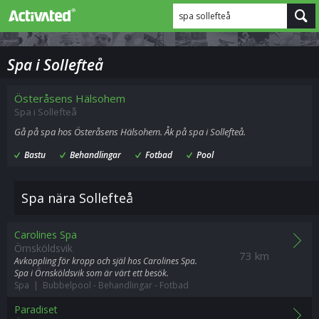
spa sollefteå
Spa i Sollefteå
Österåsens Hälsohem
Spa i Sollefteå
Gå på spa hos Österåsens Hälsohem. Åk på spa i Sollefteå.
Bastu
Behandlingar
Fotbad
Pool
Spa nära Sollefteå
Carolines Spa
Örnsköldsvik
73 km
Avkoppling för kropp och själ hos Carolines Spa.
Spa i Örnsköldsvik som är värt ett besök.
Spa | Bubbelpool
-
Behandlingar
-
Fotbad
Paradiset