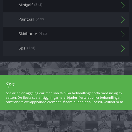
Minigolf
(3 st)
Paintball
(2 st)
Skidbacke
(4 st)
Spa
(1 st)
Spa
Spa är en anläggning där man kan få olika behandlingar ofta med inslag av
vatten. De flesta spa-anläggningarna erbjuder flertalet olika behandlingar
samt andra avslappnande element, såsom bubbelpool, bastu, kallbad m.m.