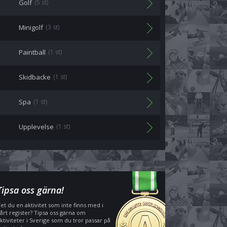
Golf
(5 st)
Minigolf
(3 st)
Paintball
(1 st)
Skidbacke
(1 st)
Spa
(1 st)
Upplevelse
(1 st)
Tipsa oss gärna!
et du en aktivitet som inte finns med i
årt register? Tipsa oss gärna om
ktiviteter i Sverige som du tror passar på