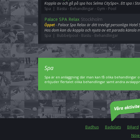
Koppla av och gå på spa hos Selma CitySpa+. Ett spa i St
Spa | Bastu
-
Behandlingar
-
Gym
-
Pool
Palace SPA Relax
Stockholm
Öppet
- Palace Spa Relax är ditt trevligt personliga Hotel 
Hos dom kan du koppla och njuta av ett paradis känsla 
Spa | Bubbelpool
-
Bastu
-
Behandlingar
Spa
Spa är en anläggning där man kan få olika behandlingar of
erbjuder flertalet olika behandlingar samt andra avslap
Badhus
Badplats
Biljard
Nöje