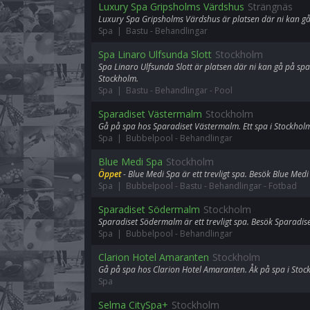
Luxury Spa Gripsholms Värdshus
Strängnäs
Luxury Spa Gripsholms Värdshus är platsen där ni kan gå
Spa | Bastu
-
Behandlingar
Spa Linaro Ulfsunda Slott
Stockholm
Spa Linaro Ulfsunda Slott är platsen där ni kan gå på spa
Stockholm.
Spa | Bastu
-
Behandlingar
-
Pool
Sparadiset Västermalm
Stockholm
Gå på spa hos Sparadiset Västermalm. Ett spa i Stockhol
Spa | Bubbelpool
-
Behandlingar
Blue Medi Spa
Stockholm
Öppet
- Blue Medi Spa är ett trevligt spa. Besök Blue Medi
Spa | Bubbelpool
-
Bastu
-
Behandlingar
-
Fotbad
Sparadiset Södermalm
Stockholm
Sparadiset Södermalm är ett trevligt spa. Besök Sparadi
Spa | Bubbelpool
-
Behandlingar
Clarion Hotel Amaranten
Stockholm
Gå på spa hos Clarion Hotel Amaranten. Åk på spa i Stoc
Spa
Selma CitySpa+
Stockholm