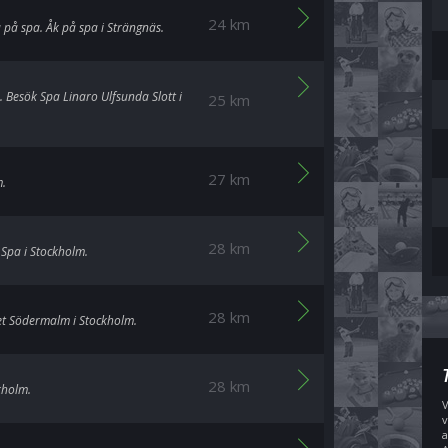
24 km
 på spa. Åk på spa i Strängnäs.
. Besök Spa Linaro Ulfsunda Slott i
25 km
27 km
m.
28 km
 Spa i Stockholm.
28 km
set Södermalm i Stockholm.
28 km
kholm.
V
v
a