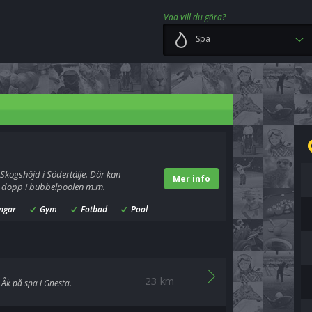
Vad vill du göra?
Spa
 Skogshöjd i Södertälje. Där kan
Mer info
t dopp i bubbelpoolen m.m.
ngar
Gym
Fotbad
Pool
23 km
Åk på spa i Gnesta.