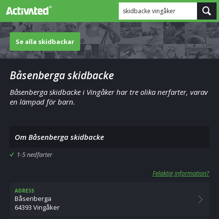
skidbacke vingåker
Se alla skidbackar
Båsenberga skidbacke
Båsenberga skidbacke i Vingåker har tre olika nerfarter, varav
en lämpad för barn.
Om Båsenberga skidbacke
1-5 nedfarter
Felaktig information?
ADRESS
Båsenberga
64393 Vingåker