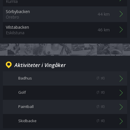
Kumla
Sörbybacken
44 km
Örebro
Vilstabacken
46 km
Eskilstuna
Aktiviteter i Vingåker
Badhus
(1 st)
Golf
(1 st)
Paintball
(1 st)
Skidbacke
(1 st)