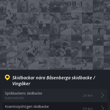
Skidbackar nära Båsenberga skidbacke /
Vingåker
Spökbackens skidbacke
24 km
Katrineholm
Kvarntorpshögen skidbacke
39 km