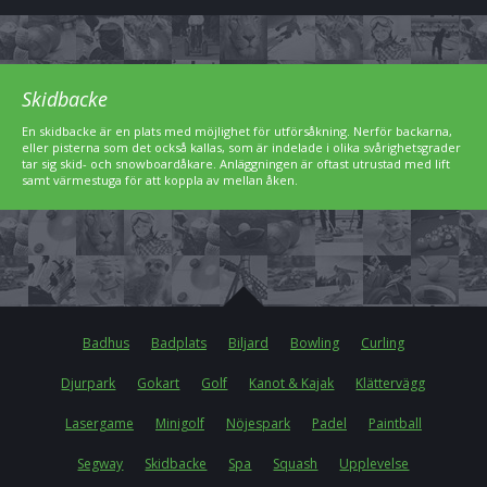
Skidbacke
En skidbacke är en plats med möjlighet för utförsåkning. Nerför backarna,
eller pisterna som det också kallas, som är indelade i olika svårighetsgrader
tar sig skid- och snowboardåkare. Anläggningen är oftast utrustad med lift
samt värmestuga för att koppla av mellan åken.
Badhus
Badplats
Biljard
Bowling
Curling
Djurpark
Gokart
Golf
Kanot & Kajak
Klättervägg
Lasergame
Minigolf
Nöjespark
Padel
Paintball
Segway
Skidbacke
Spa
Squash
Upplevelse