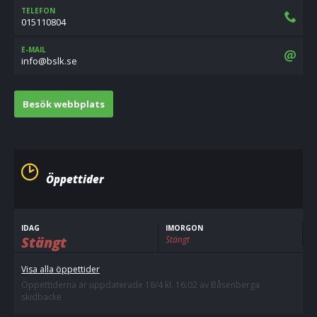
TELEFON
015110804
E-MAIL
es.klsb@ofni
Besök webbplats
Öppettider
IDAG
IMORGON
Stängt
Stängt
Visa alla öppettider
Öppettiderna är uppdaterade 16/4 kl. 16:02 av Båsenberga
skidbacke