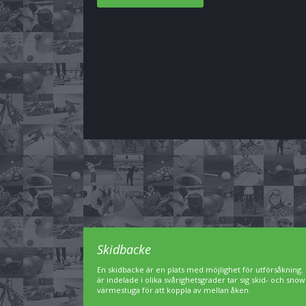
Skidbacke
En skidbacke är en plats med möjlighet för utförsåkning. 
är indelade i olika svårighetsgrader tar sig skid- och sn
värmestuga för att koppla av mellan åken.