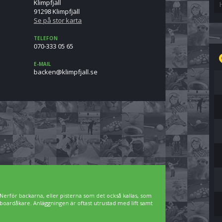
Klimpfjäll
91298 Klimpfjäll
Se på stor karta
TELEFON
070-333 05 65
E-MAIL
es.llajfpmilk@nekcab
Nerför backarna, eller pisterna som det också kallas, som
owboardåkare. Anläggningen är oftast utrustad med lift samt