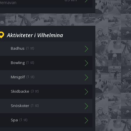
Hemavan
Aktiviteter i Vilhelmina
Badhus
(1 st)
Bowling
(1 st)
Minigolf
(1 st)
Skidbacke
(3 st)
Snöskoter
(1 st)
Spa
(1 st)