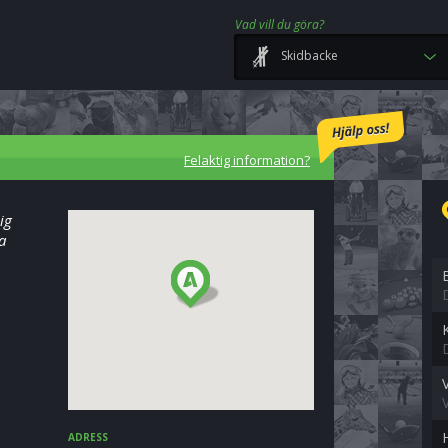
Vad vill du göra?
Skidbacke
Felaktig information?
ig
a
K
ADRESS