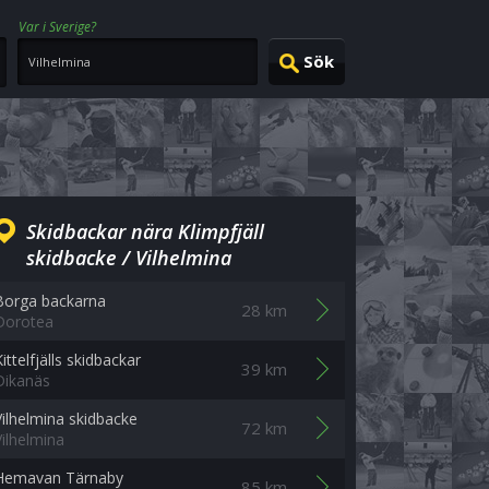
Var i Sverige?
Skidbackar nära Klimpfjäll
skidbacke / Vilhelmina
Borga backarna
28 km
Dorotea
ittelfjälls skidbackar
39 km
Dikanäs
Vilhelmina skidbacke
72 km
Vilhelmina
Hemavan Tärnaby
85 km