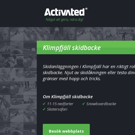
Klimpfjäll skidbacke
Skidanläggningen i Klimpfjäll har en riktigt rol
skidbacke. Njut av skidåkningen eller testa din
gränser med hopp och tricks.
Om Klimpfjäll skidbacke
11-15 nedfarter
Snowboardbacke
Skotersafari
Besök webbplats