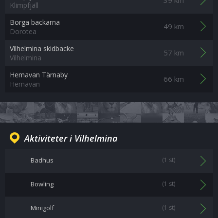
Klimpfjäll
Borga backarna
49 km
Dorotea
Vilhelmina skidbacke
57 km
Vilhelmina
Hemavan Tärnaby
66 km
Hemavan
Aktiviteter i Vilhelmina
Badhus
(1 st)
Bowling
(1 st)
Minigolf
(1 st)