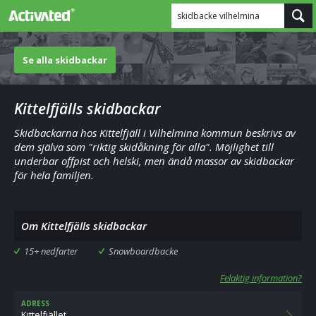
skidbacke vilhelmina
Se alla skidbackar
Kittelfjälls skidbackar
Skidbackarna hos Kittelfjäll i Vilhelmina kommun beskrivs av
dem själva som "riktig skidåkning för alla". Möjlighet till
underbar offpist och helski, men ändå massor av skidbackar
för hela familjen.
Om Kittelfjälls skidbackar
15+ nedfarter
Snowboardbacke
Felaktig information?
ADRESS
Kittelfjället