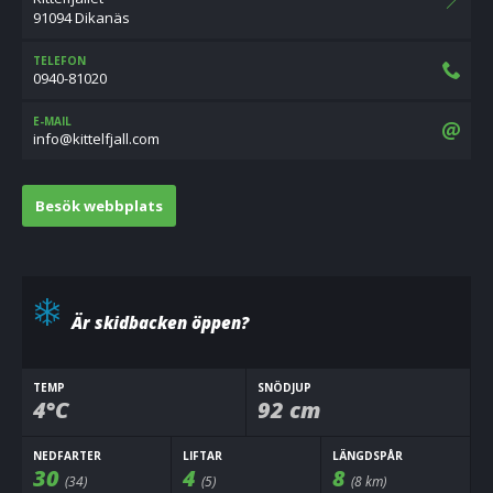
91094 Dikanäs
TELEFON
0940-81020
E-MAIL
moc.llajflettik@ofni
Besök webbplats
Är skidbacken öppen?
TEMP
SNÖDJUP
4°C
92 cm
NEDFARTER
LIFTAR
LÄNGDSPÅR
30
4
8
(34)
(5)
(8 km)