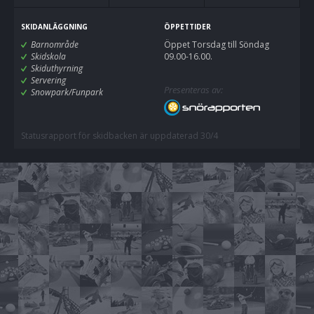
SKIDANLÄGGNING
ÖPPETTIDER
Barnområde
Öppet Torsdag till Söndag
Skidskola
09.00-16.00.
Skiduthyrning
Servering
Presenteras av:
Snowpark/Funpark
Statusrapport för skidbacken är uppdaterad 30/4