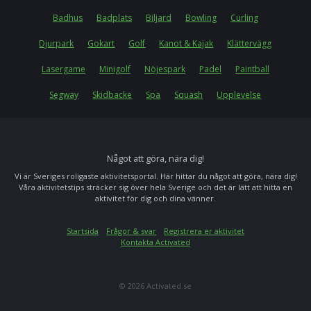
Badhus
Badplats
Biljard
Bowling
Curling
Djurpark
Gokart
Golf
Kanot & Kajak
Klättervägg
Lasergame
Minigolf
Nöjespark
Padel
Paintball
Segway
Skidbacke
Spa
Squash
Upplevelse
Något att göra, nära dig!
Vi är Sveriges roligaste aktivitetsportal. Här hittar du något att göra, nära dig!
Våra aktivitetstips sträcker sig över hela Sverige och det är lätt att hitta en
aktivitet för dig och dina vänner.
Startsida
Frågor & svar
Registrera er aktivitet
Kontakta Activated
© 2026 Activated.se