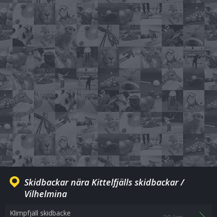
Skidbackar nära Kittelfjälls skidbackar /
Vilhelmina
Klimpfjäll skidbacke
39 km