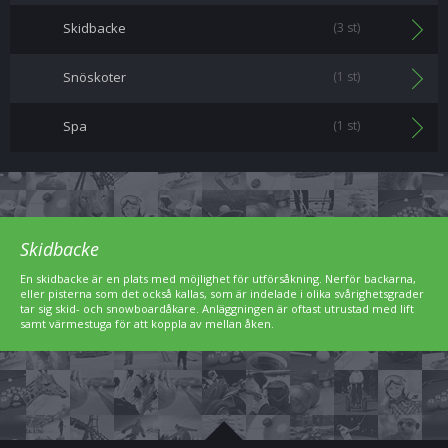
Skidbacke
(3 st)
Snöskoter
(1 st)
Spa
(1 st)
Skidbacke
En skidbacke är en plats med möjlighet för utförsåkning. Nerför backarna,
eller pisterna som det också kallas, som är indelade i olika svårighetsgrader
tar sig skid- och snowboardåkare. Anläggningen är oftast utrustad med lift
samt värmestuga för att koppla av mellan åken.