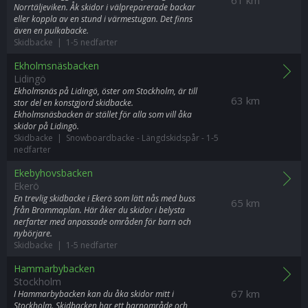
Norrtäljeviken. Åk skidor i välpreparerade backar
eller koppla av en stund i värmestugan. Det finns
även en pulkabacke.
Skidbacke | 1-5 nedfarter
Ekholmsnäsbacken
Lidingö
Ekholmsnäs på Lidingö, öster om Stockholm, är till
63 km
stor del en konstgjord skidbacke.
Ekholmsnäsbacken är stället för alla som vill åka
skidor på Lidingö.
Skidbacke | Snowboardbacke
-
Längdskidspår
-
1-5
nedfarter
Ekebyhovsbacken
Ekerö
En trevlig skidbacke i Ekerö som lätt nås med buss
65 km
från Brommaplan. Här åker du skidor i belysta
nerfarter med anpassade områden för barn och
nybörjare.
Skidbacke | 1-5 nedfarter
Hammarbybacken
Stockholm
67 km
I Hammarbybacken kan du åka skidor mitt i
Stockholm. Skidbacken har ett barnområde och