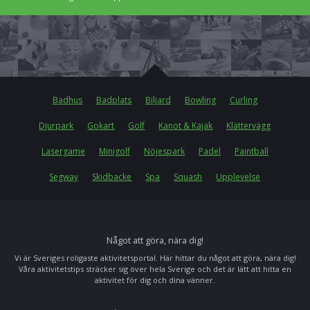
Badhus
Badplats
Biljard
Bowling
Curling
Djurpark
Gokart
Golf
Kanot & Kajak
Klättervägg
Lasergame
Minigolf
Nöjespark
Padel
Paintball
Segway
Skidbacke
Spa
Squash
Upplevelse
Något att göra, nära dig!
Vi är Sveriges roligaste aktivitetsportal. Här hittar du något att göra, nära dig!
Våra aktivitetstips sträcker sig över hela Sverige och det är lätt att hitta en
aktivitet för dig och dina vänner.