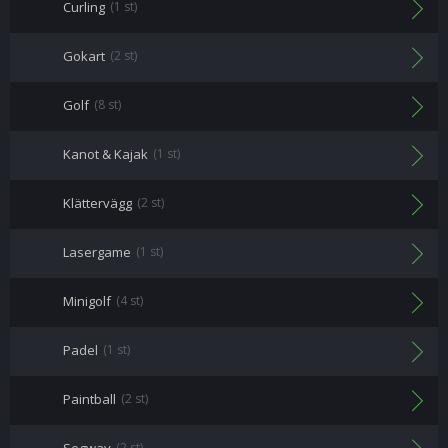
Curling
(1 st)
Gokart
(2 st)
Golf
(8 st)
Kanot & Kajak
(1 st)
Klättervägg
(2 st)
Lasergame
(1 st)
Minigolf
(4 st)
Padel
(1 st)
Paintball
(2 st)
(2 st)