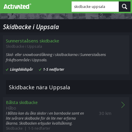
skidbacke uppsala
Skidbacke i Uppsala
Sunnerstaåsens skidbacke
Skidbacke i Uppsala
Skid- eller snowboardåkning i skidbackarna i Sunnerstaåsens
friluftsområde i Uppsala.
Längdskidspår
1-5 nedfarter
Skidbacke nära Uppsala
Bålsta skidbacke
Håbo
30 km
I Bålsta kan du åka skidor i en barnbacke samt en
lite svårare skidbacke för de lite mer erfarna
åkarna. Skidbacken erbjuder kvällsåkning.
Skidbacke | 1-5 nedfarter