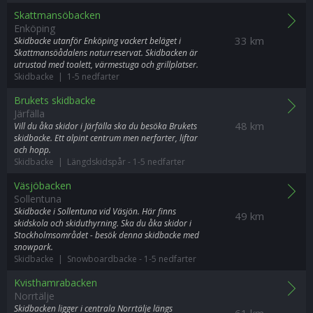
Skattmansöbacken
Enköping
33 km
Skidbacke utanför Enköping vackert beläget i
Skattmansöådalens naturreservat. Skidbacken är
utrustad med toalett, värmestuga och grillplatser.
Skidbacke | 1-5 nedfarter
Brukets skidbacke
Järfälla
48 km
Vill du åka skidor i Järfälla ska du besöka Brukets
skidbacke. Ett alpint centrum men nerfarter, liftar
och hopp.
Skidbacke | Längdskidspår
-
1-5 nedfarter
Väsjöbacken
Sollentuna
Skidbacke i Sollentuna vid Väsjön. Här finns
49 km
skidskola och skiduthyrning. Ska du åka skidor i
Stockholmsområdet - besök denna skidbacke med
snowpark.
Skidbacke | Snowboardbacke
-
1-5 nedfarter
Kvisthamrabacken
Norrtälje
Skidbacken ligger i centrala Norrtälje längs
61 km