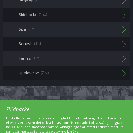
Segway
Skidbacke
(1 st)
Spa
(2 st)
Squash
(1 st)
Tennis
(1 st)
Upplevelse
(7 st)
Skidbacke
En skidbacke är en plats med möjlighet för utförsåkning. Nerför backarna,
eller pisterna som det också kallas, som är indelade i olika svårighetsgrader
tar sig skid- och snowboardåkare. Anläggningen är oftast utrustad med lift
samt värmestuga för att koppla av mellan åken.