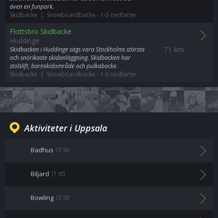
även en funpark.
Skidbacke | Snowboardbacke
-
1-5 nedfarter
Flottsbro Skidbacke
Huddinge
71 km
Skidbacken i Huddinge sägs vara Stockholms största
och snörikaste skidanläggning. Skidbacken har
stolslift, barnskidområde och pulkabacke.
Skidbacke | Snowboardbacke
-
1-5 nedfarter
Aktiviteter i Uppsala
Badhus
(3 st)
Biljard
(1 st)
Bowling
(3 st)