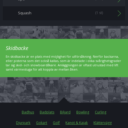
Squash
(1 st)
Skidbacke
En skidbacke är en plats med möjlighet för utförsåkning. Nerför backarna,
eller pisterna som det också kallas, som är indelade i olika svårighetsgrader
tar sig skid- och snowboardåkare. Anläggningen är oftast utrustad med lift
samt värmestuga för att koppla av mellan åken.
Badhus
Badplats
Biljard
Bowling
Curling
Djurpark
Gokart
Golf
Kanot & Kajak
Klättervägg