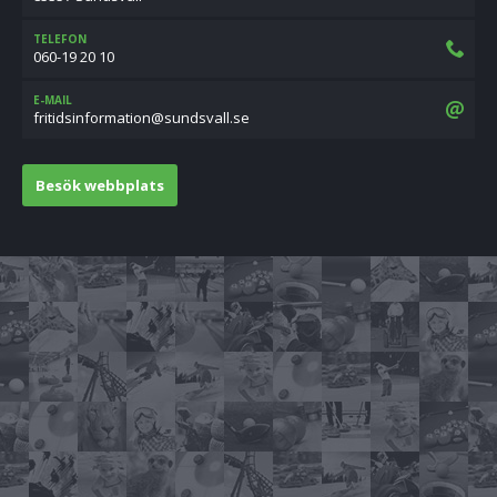
TELEFON
060-19 20 10
E-MAIL
es.llavsdnus@noitamrofnisditirf
Besök webbplats