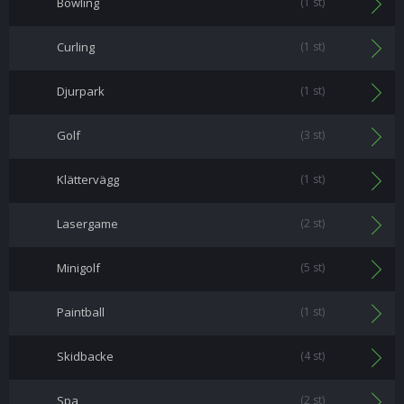
Bowling
(1 st)
Curling
(1 st)
Djurpark
(1 st)
Golf
(3 st)
Klättervägg
(1 st)
Lasergame
(2 st)
Minigolf
(5 st)
Paintball
(1 st)
Skidbacke
(4 st)
Spa
(2 st)