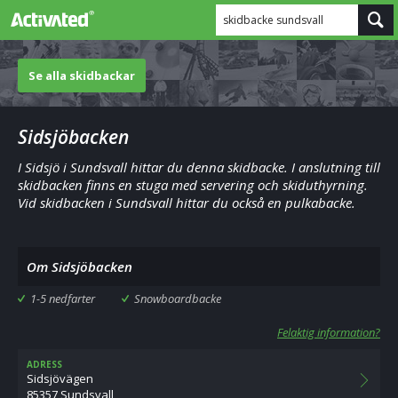
skidbacke sundsvall
Se alla skidbackar
Sidsjöbacken
I Sidsjö i Sundsvall hittar du denna skidbacke. I anslutning till
skidbacken finns en stuga med servering och skiduthyrning.
Vid skidbacken i Sundsvall hittar du också en pulkabacke.
Om Sidsjöbacken
1-5 nedfarter
Snowboardbacke
Felaktig information?
ADRESS
Sidsjövägen
85357 Sundsvall