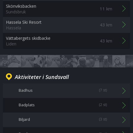
Skönviksbacken
11 km
Sundsbruk
Hassela Ski Resort
43 km
Hassela
Vättabergets skidbacke
43 km
Liden
Aktiviteter i Sundsvall
Badhus
(7 st)
Badplats
(2 st)
Biljard
(3 st)