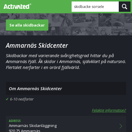
skidbacke sorsele
Se alla skidbackar
Ammarnäs Skidcenter
Skidbackar med varierande svårighetsgrad hittar du på
Ammarnäs Fjäll. Åk skidor i Ammarnäs, självklart på natursnö.
Flertalet nerfarter i en orörd fjällvärld.
Om Ammarnäs Skidcenter
6-10 nedfarter
Felaktig information?
ADRESS
Ammarnäs Skidanläggning
920 75 Ammarnäs