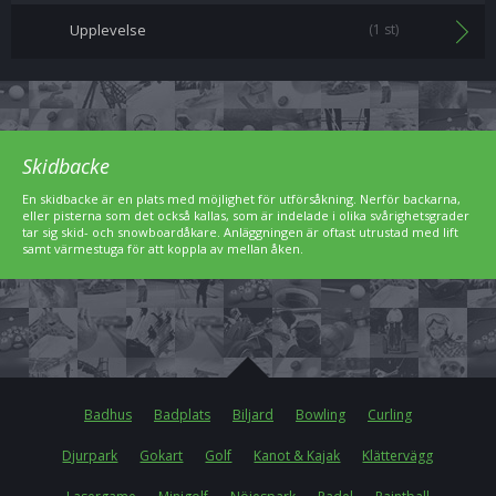
Upplevelse
(1 st)
Skidbacke
En skidbacke är en plats med möjlighet för utförsåkning. Nerför backarna,
eller pisterna som det också kallas, som är indelade i olika svårighetsgrader
tar sig skid- och snowboardåkare. Anläggningen är oftast utrustad med lift
samt värmestuga för att koppla av mellan åken.
Badhus
Badplats
Biljard
Bowling
Curling
Djurpark
Gokart
Golf
Kanot & Kajak
Klättervägg