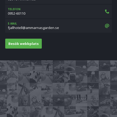
TELEFON
0952-60110
E-MAIL
es.nedragsanramma@lletohllajf
Besök webbplats