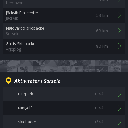
Hemavan
Jäckvik Fjällcenter
58 km
Jäckvik
Nalovardo skidbacke
68 km
Sorsele
Galtis Skidbacke
80 km
Arjeplog
Aktiviteter i Sorsele
Djurpark
(1 st)
Minigolf
(1 st)
Skidbacke
(2 st)