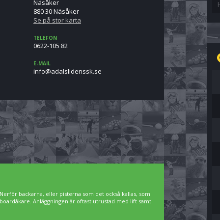
Näsåker
880 30 Näsåker
Se på stor karta
TELEFON
0622-105 82
E-MAIL
es.kssnedilslada@ofni
Nerför backarna, eller pisterna som det också kallas, som
owboardåkare. Anläggningen är oftast utrustad med lift samt