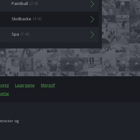
Paintball
(2 st)
Skidbacke
(4 st)
Spa
(1 st)
rvägg
Lasergame
Minigolf
velse
 sträcker sig