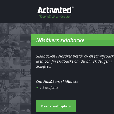
Näsåkers skidbacke
Skidbacken i Näsåker består av en familjeback
liten och fin skidbacke om du blir skidsugen i
Sollefteå.
Om Näsåkers skidbacke
1-5 nedfarter
Besök webbplats