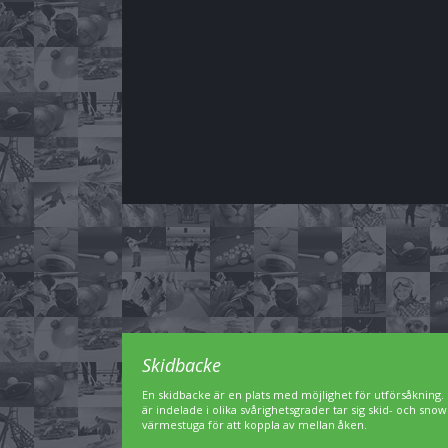
Skidbacke
En skidbacke är en plats med möjlighet för utförsåkning. 
är indelade i olika svårighetsgrader tar sig skid- och sn
värmestuga för att koppla av mellan åken.