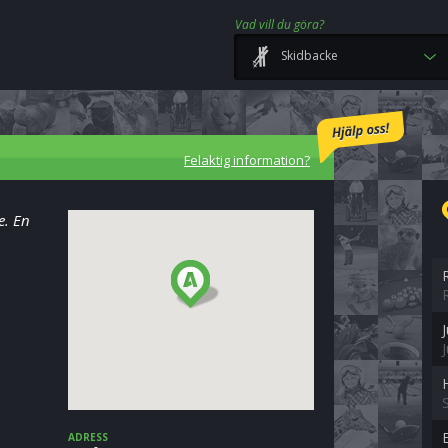
Vad vill du göra?
Skidbacke
Felaktig information?
e. En
ADRESS