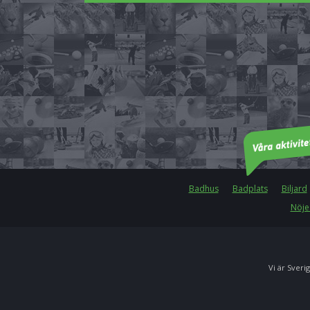
Badhus
Badplats
Biljard
Nöje
Vi är Sverig