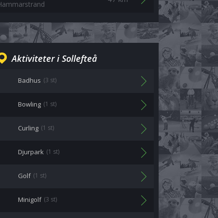
Hammarstrand
Aktiviteter i Sollefteå
Badhus
(3 st)
Bowling
(1 st)
Curling
(1 st)
Djurpark
(1 st)
Golf
(1 st)
Minigolf
(3 st)