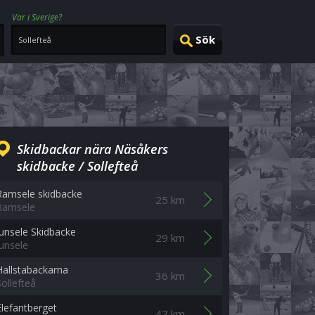
Var i Sverige?
Skidbackar nära Näsåkers
skidbacke / Sollefteå
Ramsele skidbacke
25 km
Ramsele
Junsele Skidbacke
29 km
Junsele
Hallstabackarna
36 km
Sollefteå
Elefantberget
47 km