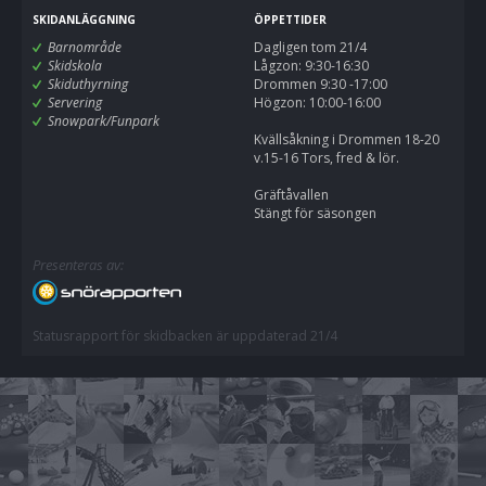
SKIDANLÄGGNING
ÖPPETTIDER
Barnområde
Dagligen tom 21/4
Skidskola
Lågzon: 9:30-16:30
Skiduthyrning
Drommen 9:30 -17:00
Servering
Högzon: 10:00-16:00
Snowpark/Funpark
Kvällsåkning i Drommen 18-20
v.15-16 Tors, fred & lör.
Gräftåvallen
Stängt för säsongen
Presenteras av:
Statusrapport för skidbacken är uppdaterad 21/4