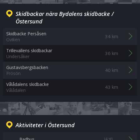
Skidbackar nära Bydalens skidbacke /
Östersund
Skidbacke Persåsen
34 km
Oviken
Trillevallens skidbackar
36 km
Undersåker
Gustavsbergsbacken
40 km
Frösön
Vålådalens skidbacke
43 km
Vålådalen
Aktiviteter i Östersund
Badhus
(4 st)