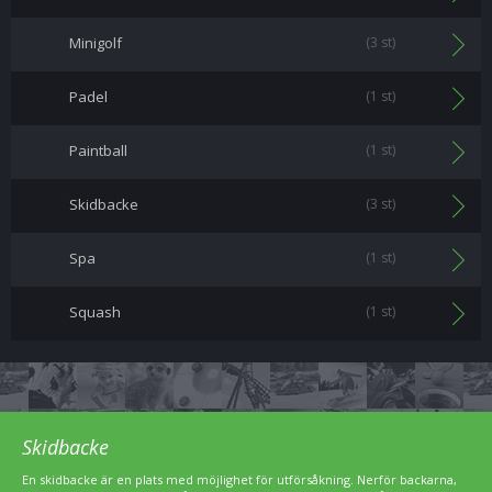
Minigolf
(3 st)
Padel
(1 st)
Paintball
(1 st)
Skidbacke
(3 st)
Spa
(1 st)
Squash
(1 st)
Skidbacke
En skidbacke är en plats med möjlighet för utförsåkning. Nerför backarna,