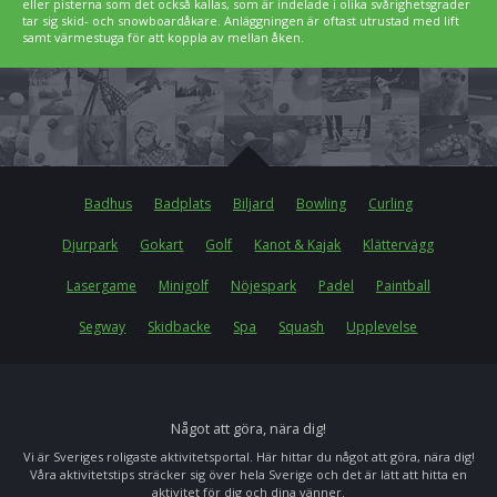
eller pisterna som det också kallas, som är indelade i olika svårighetsgrader
tar sig skid- och snowboardåkare. Anläggningen är oftast utrustad med lift
samt värmestuga för att koppla av mellan åken.
Badhus
Badplats
Biljard
Bowling
Curling
Djurpark
Gokart
Golf
Kanot & Kajak
Klättervägg
Lasergame
Minigolf
Nöjespark
Padel
Paintball
Segway
Skidbacke
Spa
Squash
Upplevelse
Något att göra, nära dig!
Vi är Sveriges roligaste aktivitetsportal. Här hittar du något att göra, nära dig!
Våra aktivitetstips sträcker sig över hela Sverige och det är lätt att hitta en
aktivitet för dig och dina vänner.