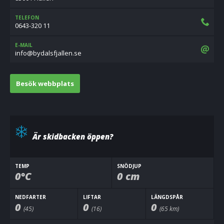
TELEFON
0643-320 11
E-MAIL
es.nellajfsladyb@ofni
Besök webbplats
Är skidbacken öppen?
TEMP
SNÖDJUP
0°C
0 cm
NEDFARTER
LIFTAR
LÄNGDSPÅR
0
0
0
(45)
(16)
(65 km)