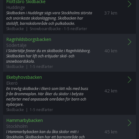
Flottsbro Skidbacke
Huddinge
37 km
Skidbacken i Huddinge sägs vara Stockholms största
och snörikaste skidanläggning. Skidbacken har
stolslift, barnskidområde och pulkabacke.
Skidbacke | Snowboardbacke
-
1-5 nedfarter
Ragnhildsborgsbacken
Södertälje
40 km
I Södertälje finner du en skidbacke i Ragnhildsborg.
Skidbacken har lift och erbjuder skid- och
snowboardskola.
Skidbacke | 1-5 nedfarter
Ekebyhovsbacken
Ekerö
En trevlig skidbacke i Ekerö som lätt nås med buss
42 km
från Brommaplan. Här åker du skidor i belysta
nerfarter med anpassade områden för barn och
nybörjare.
Skidbacke | 1-5 nedfarter
Hammarbybacken
Stockholm
45 km
I Hammarbybacken kan du åka skidor mitt i
Stockholm. Skidbacken har ett barnområde och