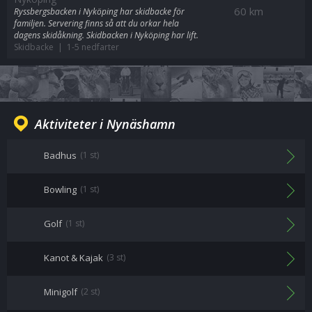
60 km
Ryssbergsbacken i Nyköping har skidbacke för
familjen. Servering finns så att du orkar hela
dagens skidåkning. Skidbacken i Nyköping har lift.
Skidbacke | 1-5 nedfarter
Aktiviteter i Nynäshamn
Badhus
(1 st)
Bowling
(1 st)
Golf
(1 st)
Kanot & Kajak
(3 st)
Minigolf
(2 st)