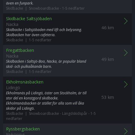
även en funpark.
Skidbacke | Snowboardbacke
-
1-5 nedfarter
Skidbacke Saltsjöbaden
Nacka
46 km
Skidbacke i Saltsjöbaden med lift och belysning.
Skidbacken har även cafeteria.
Skidbacke | 1-5 nedfarter
Fregattbacken
Nacka
49 km
Skidbacken i Saltsjö-Boo, Nacka, är populär bland
skid- och pulkaåkande barn.
Skidbacke | 1-5 nedfarter
Ekholmsnäsbacken
Lidingö
Ekholmsnäs på Lidingö, öster om Stockholm, är till
53 km
stor del en konstgjord skidbacke.
Ekholmsnäsbacken är stället för alla som vill åka
skidor på Lidingö.
Skidbacke | Snowboardbacke
-
Längdskidspår
-
1-5
nedfarter
Ryssbergsbacken
Nyköping