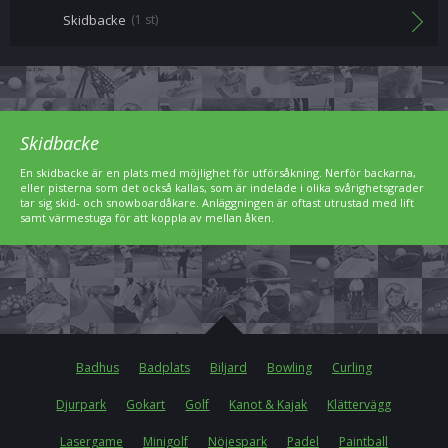
Skidbacke
(1 st)
Skidbacke
En skidbacke är en plats med möjlighet för utförsåkning. Nerför backarna,
eller pisterna som det också kallas, som är indelade i olika svårighetsgrader
tar sig skid- och snowboardåkare. Anläggningen är oftast utrustad med lift
samt värmestuga för att koppla av mellan åken.
Badhus
Badplats
Biljard
Bowling
Curling
Djurpark
Gokart
Golf
Kanot & Kajak
Klättervägg
Lasergame
Minigolf
Nöjespark
Padel
Paintball