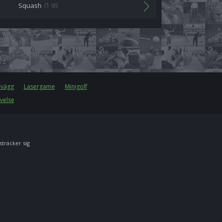
Squash
(1 st)
rvägg
Lasergame
Minigolf
velse
 sträcker sig