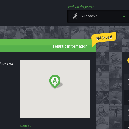
Vad vill du göra?
Skidbacke
Felaktig information?
cken har
ADRESS