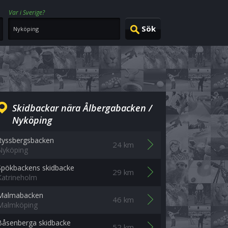
Var i Sverige?
Skidbackar nära Ålbergabacken /
Nyköping
Ryssbergsbacken
24 km
Nyköping
Spökbackens skidbacke
29 km
Katrineholm
Malmabacken
46 km
Malmköping
Båsenberga skidbacke
52 km