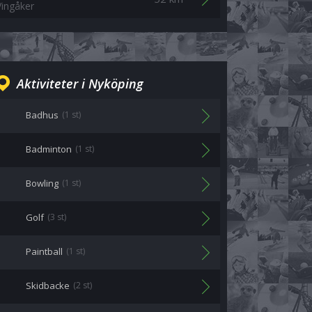
Vingåker
Aktiviteter i Nyköping
Badhus
(1 st)
Badminton
(1 st)
Bowling
(1 st)
Golf
(3 st)
Paintball
(1 st)
Skidbacke
(2 st)