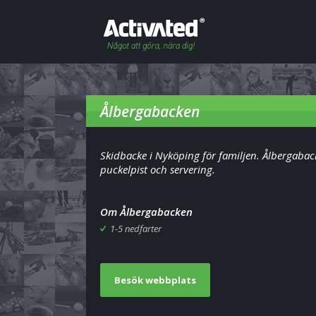
Ålbergabacken
Skidbacke i Nyköping för familjen. Ålbergaba
puckelpist och servering.
Om Ålbergabacken
1-5 nedfarter
Besök webbplats