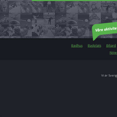
Badhus
Badplats
Biljard
Nöje
Vi är Sverig