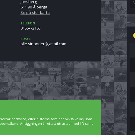
Jansberg
611 90 Ålberga
Se på stor karta
TELEFON
0155-72165
E-MAIL
moc.liamg@rednanis.ello
Nerför backarna, eller pisterna som det också kallas, som
owboardåkare. Anläggningen är oftast utrustad med lift samt