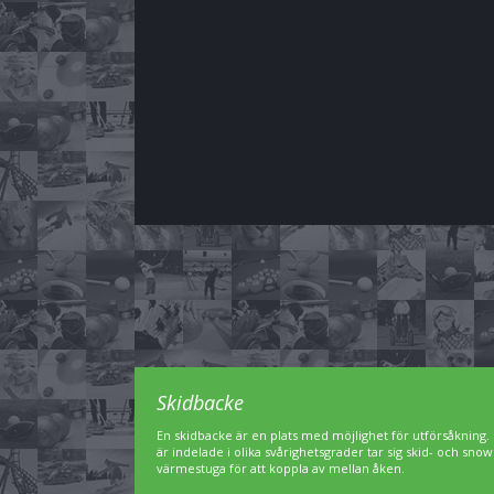
Skidbacke
En skidbacke är en plats med möjlighet för utförsåkning. 
är indelade i olika svårighetsgrader tar sig skid- och sn
värmestuga för att koppla av mellan åken.