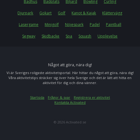
Badhus
Badplats
Biljard
Bowling
Curling
Djurpark
Gokart
Golf
Kanot & Kajak
Klättervägg
Lasergame
Minigolf
Nöjespark
Padel
Paintball
Segway
Skidbacke
Spa
Squash
Upplevelse
Något att göra, nära dig!
Vi är Sveriges roligaste aktivitetsportal. Här hittar du något att göra, nära dig!
Våra aktivitetstips sträcker sig över hela Sverige och det är lätt att hitta en
aktivitet för dig och dina vänner.
Startsida
Frågor & svar
Registrera er aktivitet
Kontakta Activated
© 2026 Activated.se