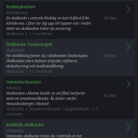
Rödebybacken
Karlskrona
56 km
En skidbacke i centrala Rödeby en kort bilfärd från
Karlskrona. Liftar tar dig upp till toppen och i nedre
delen av skidbacken hittar du servering.
Skidbacke | 1-5 nedfarter
Skidbacke Dackestupet
Hultsfred
66 km
Fin skidåkning finner du i skidbacken Dackestupet.
Skidbacken nära Kalmar erbjuder cafeteria,
skiduthyrning och kvällsskidåkning.
Skidbacke | 1-5 nedfarter
Hanaslövsbacken
Alvesta
Skidbacken i Alvesta består av ett fåtal nerfarter
82 km
samt en snowboardbacke. Åk skidor nerför
Hanaslövsberget i Alvesta!
Skidbacke | Snowboardbacke
-
Längdskidspår
-
1-5
nedfarter
Kettilsås skidbacke
Vetlanda
Vetlandas skidbacke hittar du i Kättilsås en bit