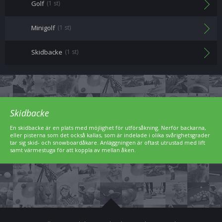
Golf
(1 st)
Minigolf
(1 st)
Skidbacke
(1 st)
Skidbacke
En skidbacke är en plats med möjlighet för utförsåkning. Nerför backarna,
eller pisterna som det också kallas, som är indelade i olika svårighetsgrader
tar sig skid- och snowboardåkare. Anläggningen är oftast utrustad med lift
samt värmestuga för att koppla av mellan åken.