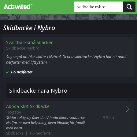
skidbacke nybro
Skidbacke i Nybro
Svartbäcksmålabacken
Skidbacke i Nybro
Sugen på att åka skidor i Nybro? Denna skidbacke i Nybro har ett antal
nerfarter med liftsystem.
1-5 nedfarter
Skidbacke nära Nybro
Aboda Klint Skidbacke
Högsby
36 km
Skidor i Högsby åker du i Aboda Klints skidbacke.
Nedfarter med belysning, även lämplig för familj
med barn.
Skidbacke | 1-5 nedfarter