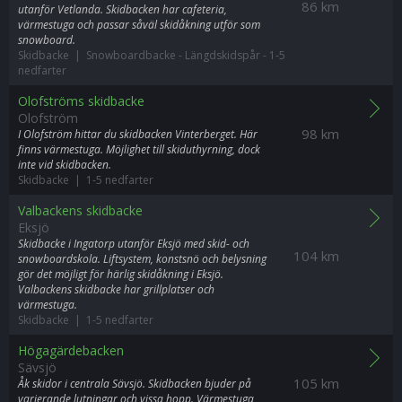
86 km
utanför Vetlanda. Skidbacken har cafeteria,
värmestuga och passar såväl skidåkning utför som
snowboard.
Skidbacke | Snowboardbacke
-
Längdskidspår
-
1-5
nedfarter
Olofströms skidbacke
Olofström
98 km
I Olofström hittar du skidbacken Vinterberget. Här
finns värmestuga. Möjlighet till skiduthyrning, dock
inte vid skidbacken.
Skidbacke | 1-5 nedfarter
Valbackens skidbacke
Eksjö
Skidbacke i Ingatorp utanför Eksjö med skid- och
104 km
snowboardskola. Liftsystem, konstsnö och belysning
gör det möjligt för härlig skidåkning i Eksjö.
Valbackens skidbacke har grillplatser och
värmestuga.
Skidbacke | 1-5 nedfarter
Högagärdebacken
Sävsjö
105 km
Åk skidor i centrala Sävsjö. Skidbacken bjuder på
varierande lutningar och vissa hopp. Värmestuga