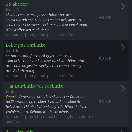
Soliabacken
Norsjö
Skidbacken i Norsjö passar både skid- och
48 km
snowboardåkare. Soliabacken har belysning och
servering i skidstugan. Du kan även åka längdskidor
från skidbacken in till Norsjö.
Skidbacke | Längdskidspår
-
1-5 nedfarter
Bubergets skidbacke
Vindeln
Ett par mil utanför Umeå ligger Bubergets
63 km
skidbacke. Här i Vindeln åker du skidor både utför
och i fina längdspår. Möjlighet till vintercamping
och skiduthyrning.
Skidbacke | Längdskidspår
-
1-5 nedfarter
Tjamstanbackarnas skidbacke
Malå
Öppet
- Varierande utbud av skidbackar finner du
65 km
på Tjamstanberget i Malå. Skidbacken i Malå är
belyst och erbjuder kvällsåkning. Här hittar du även
grillplatser och åkband för de lite mindre.
Skidbacke | Snowboardbacke
-
Längdskidspår
-
1-5
nedfarter
Åslia skidbacke