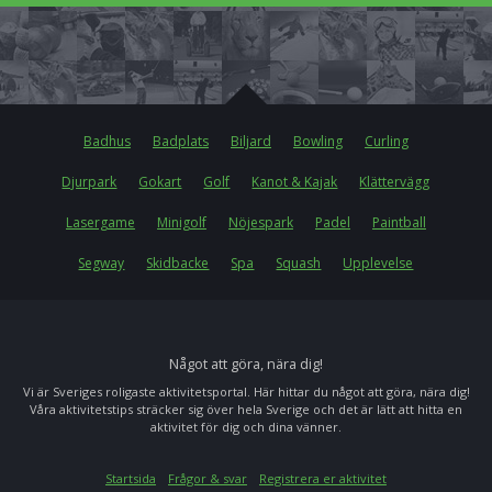
Badhus
Badplats
Biljard
Bowling
Curling
Djurpark
Gokart
Golf
Kanot & Kajak
Klättervägg
Lasergame
Minigolf
Nöjespark
Padel
Paintball
Segway
Skidbacke
Spa
Squash
Upplevelse
Något att göra, nära dig!
Vi är Sveriges roligaste aktivitetsportal. Här hittar du något att göra, nära dig!
Våra aktivitetstips sträcker sig över hela Sverige och det är lätt att hitta en
aktivitet för dig och dina vänner.
Startsida
Frågor & svar
Registrera er aktivitet