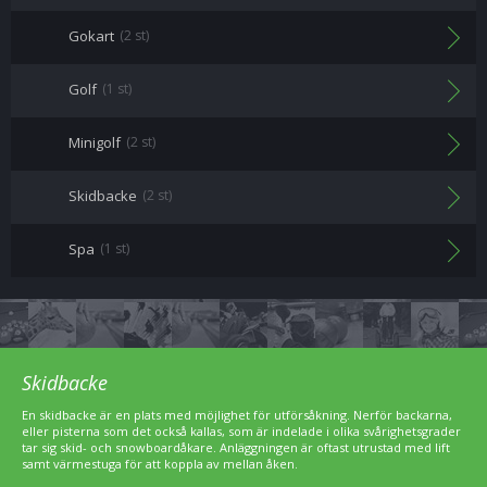
Gokart
(2 st)
Golf
(1 st)
Minigolf
(2 st)
Skidbacke
(2 st)
Spa
(1 st)
Skidbacke
En skidbacke är en plats med möjlighet för utförsåkning. Nerför backarna,
eller pisterna som det också kallas, som är indelade i olika svårighetsgrader
tar sig skid- och snowboardåkare. Anläggningen är oftast utrustad med lift
samt värmestuga för att koppla av mellan åken.