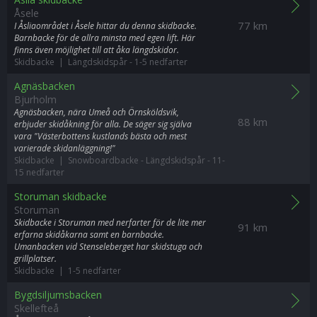
Åsele
77 km
I Åsliaområdet i Åsele hittar du denna skidbacke.
Barnbacke för de allra minsta med egen lift. Här
finns även möjlighet till att åka längdskidor.
Skidbacke | Längdskidspår
-
1-5 nedfarter
Agnäsbacken
Bjurholm
Agnäsbacken, nära Umeå och Örnsköldsvik,
88 km
erbjuder skidåkning för alla. De säger sig själva
vara "Västerbottens kustlands bästa och mest
varierade skidanläggning!"
Skidbacke | Snowboardbacke
-
Längdskidspår
-
11-
15 nedfarter
Storuman skidbacke
Storuman
Skidbacke i Storuman med nerfarter för de lite mer
91 km
erfarna skidåkarna samt en barnbacke.
Umanbacken vid Stenseleberget har skidstuga och
grillplatser.
Skidbacke | 1-5 nedfarter
Bygdsiljumsbacken
Skellefteå