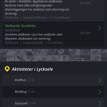
Åk skidor i Skellefteå i Bygdsiljums skidbackar.
92 km
Nerfarter med olika svårighetsgrader.
Skidanläggningen har skidshop med uthyrning och
servering.
Skidbacke | Snowboardbacke
-
11-15 nedfarter
Skidbacke Storklinta
Skellefteå
94 km
Storklinta skidbacke i Jörn har nedfarter med
liftsystem. Skidbacken har servering.
Skidbacke | Längdskidspår
-
1-5 nedfarter
Aktiviteter i Lycksele
Badhus
(2 st)
Bowling
(1 st)
Djurpark
(1 st)