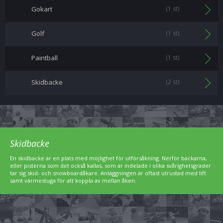
Gokart
(1 st)
Golf
(1 st)
Paintball
(1 st)
Skidbacke
(2 st)
Skidbacke
En skidbacke är en plats med möjlighet för utförsåkning. Nerför backarna,
eller pisterna som det också kallas, som är indelade i olika svårighetsgrader
tar sig skid- och snowboardåkare. Anläggningen är oftast utrustad med lift
samt värmestuga för att koppla av mellan åken.