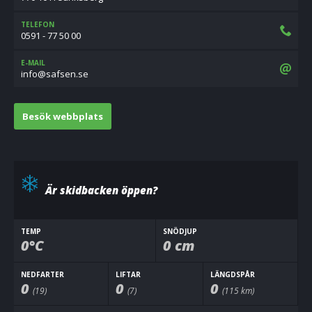
TELEFON
0591 - 77 50 00
E-MAIL
es.nesfas@ofni
Besök webbplats
Är skidbacken öppen?
TEMP
SNÖDJUP
0°C
0 cm
NEDFARTER
LIFTAR
LÄNGDSPÅR
0
0
0
(19)
(7)
(115 km)