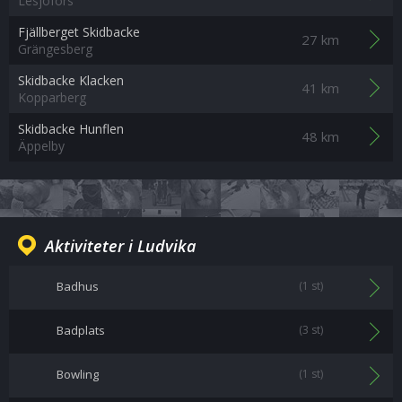
Lesjöfors
Fjällberget Skidbacke
27 km
Grängesberg
Skidbacke Klacken
41 km
Kopparberg
Skidbacke Hunflen
48 km
Äppelby
Aktiviteter i Ludvika
Badhus
(1 st)
Badplats
(3 st)
Bowling
(1 st)