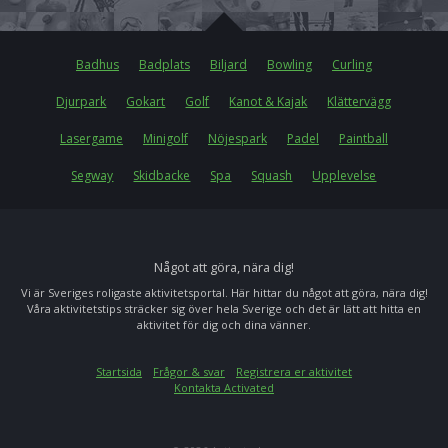
Badhus
Badplats
Biljard
Bowling
Curling
Djurpark
Gokart
Golf
Kanot & Kajak
Klättervägg
Lasergame
Minigolf
Nöjespark
Padel
Paintball
Segway
Skidbacke
Spa
Squash
Upplevelse
Något att göra, nära dig!
Vi är Sveriges roligaste aktivitetsportal. Här hittar du något att göra, nära dig!
Våra aktivitetstips sträcker sig över hela Sverige och det är lätt att hitta en
aktivitet för dig och dina vänner.
Startsida
Frågor & svar
Registrera er aktivitet
Kontakta Activated