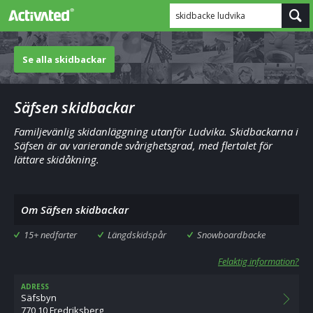
skidbacke ludvika
Se alla skidbackar
Säfsen skidbackar
Familjevänlig skidanläggning utanför Ludvika. Skidbackarna i
Säfsen är av varierande svårighetsgrad, med flertalet för
lättare skidåkning.
Om Säfsen skidbackar
15+ nedfarter
Längdskidspår
Snowboardbacke
Felaktig information?
ADRESS
Säfsbyn
770 10 Fredriksberg