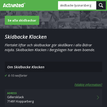
skidbacke ljusnarsberg
Se alla skidbackar
Skidbacke Klacken
Flertalet liftar och skidbackar gör skidåkare i alla åldrar
nöjda. Skidbacken Klacken i Bergslagen har även boende.
Om Skidbacke Klacken
6-10 nedfarter
Felaktig information?
ADRESS
Gillersklack
71491 Kopparberg