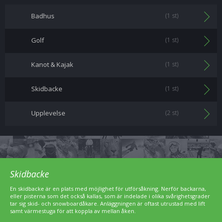
Badhus
(1 st)
Golf
(1 st)
Kanot & Kajak
(1 st)
Skidbacke
(1 st)
Upplevelse
(2 st)
Skidbacke
En skidbacke är en plats med möjlighet för utförsåkning. Nerför backarna,
eller pisterna som det också kallas, som är indelade i olika svårighetsgrader
tar sig skid- och snowboardåkare. Anläggningen är oftast utrustad med lift
samt värmestuga för att koppla av mellan åken.