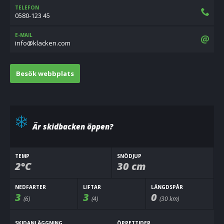
TELEFON
0580-123 45
E-MAIL
moc.nekcalk@ofni
Besök webbplats
Är skidbacken öppen?
TEMP
SNÖDJUP
2°C
30 cm
NEDFARTER
LIFTAR
LÄNGDSPÅR
3
3
0
(6)
(4)
(30 km)
SKIDANLÄGGNING
ÖPPETTIDER