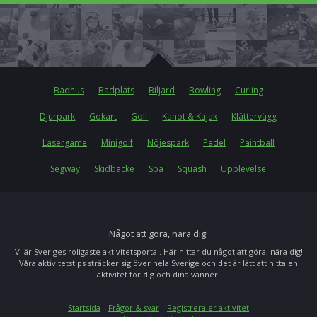
Badhus
Badplats
Biljard
Bowling
Curling
Djurpark
Gokart
Golf
Kanot & Kajak
Klättervägg
Lasergame
Minigolf
Nöjespark
Padel
Paintball
Segway
Skidbacke
Spa
Squash
Upplevelse
Något att göra, nära dig!
Vi är Sveriges roligaste aktivitetsportal. Här hittar du något att göra, nära dig!
Våra aktivitetstips sträcker sig över hela Sverige och det är lätt att hitta en
aktivitet för dig och dina vänner.
Startsida
Frågor & svar
Registrera er aktivitet