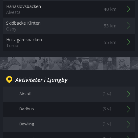
Hanaslövsbacken
40 km
Alvesta
Skidbacke Klinten
53 km
Osby
Hultagärdsbacken
55 km
Torup
Aktiviteter i Ljungby
Airsoft
(1 st)
Badhus
(3 st)
Bowling
(1 st)