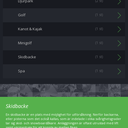
Djurpark
(2 st)
Golf
(1 st)
Kanot & Kajak
(1 st)
Minigolf
(1 st)
Skidbacke
(1 st)
Spa
(1 st)
Skidbacke
En skidbacke är en plats med möjlighet för utförsåkning. Nerför backarna,
eller pisterna som det också kallas, som är indelade i olika svårighetsgrader
tar sig skid- och snowboardåkare. Anläggningen är oftast utrustad med lift
samt värmestuga för att koppla av mellan åken.