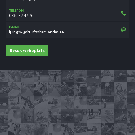
TELEFON
0730-37 47 76
E-MAIL
es.tednajmarfstfulirf@ybgnujl
Besök webbplats