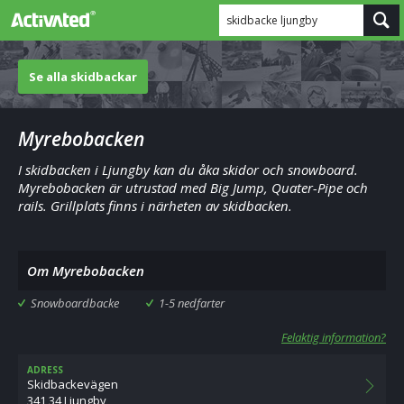
skidbacke ljungby
Se alla skidbackar
Myrebobacken
I skidbacken i Ljungby kan du åka skidor och snowboard.
Myrebobacken är utrustad med Big Jump, Quater-Pipe och
rails. Grillplats finns i närheten av skidbacken.
Om Myrebobacken
Snowboardbacke
1-5 nedfarter
Felaktig information?
ADRESS
Skidbackevägen
341 34 Ljungby