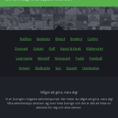
Badhus
Badplats
Biljard
Bowling
Curling
Djurpark
Gokart
Golf
Kanot & Kajak
Klättervägg
Lasergame
Minigolf
Nöjespark
Padel
Paintball
Segway
Skidbacke
Spa
Squash
Upplevelse
Något att göra, nära dig!
Vi är Sveriges roligaste aktivitetsportal. Här hittar du något att göra, nära dig!
Våra aktivitetstips sträcker sig över hela Sverige och det är lätt att hitta en
aktivitet för dig och dina vänner.