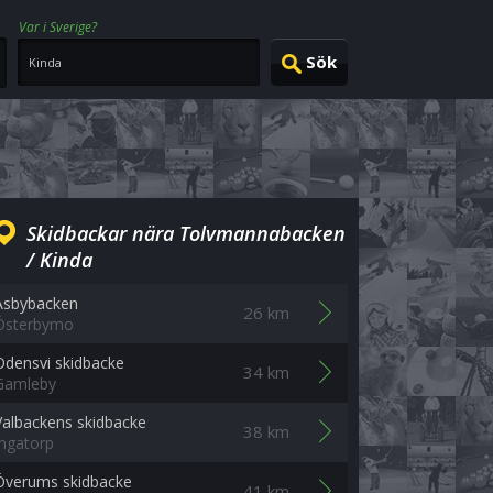
Var i Sverige?
Skidbackar nära Tolvmannabacken
/ Kinda
Asbybacken
26 km
Österbymo
Odensvi skidbacke
34 km
Gamleby
Valbackens skidbacke
38 km
Ingatorp
Överums skidbacke
41 km