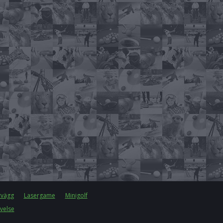
rvägg
Lasergame
Minigolf
velse