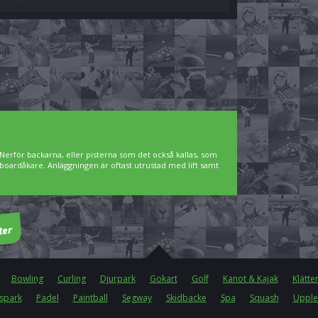
Nerför backarna, eller pisterna som det också kallas, som
owboardåkare. Anläggningen är oftast utrustad med lift samt
Bowling
Curling
Djurpark
Gokart
Golf
Kanot & Kajak
Klätte
spark
Padel
Paintball
Segway
Skidbacke
Spa
Squash
Upple