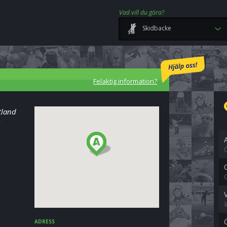
Vad vill du göra?
Skidbacke
Felaktig information?
tland
ADRESS