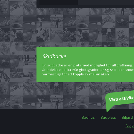
Skidbacke
En skidbacke är en plats med möjlighet för utförsåkning. 
är indelade i olika svårighetsgrader tar sig skid- och sn
värmestuga för att koppla av mellan åken.
Badhus
Badplats
Biljard
Nöje