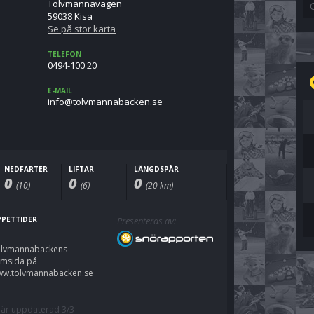
Tolvmannavägen
59038 Kisa
Se på stor karta
TELEFON
0494-100 20
E-MAIL
es.nekcabannamvlot@ofni
NEDFARTER
LIFTAR
LÄNGDSPÅR
0
0
0
(10)
(6)
(20 km)
PETTIDER
Presenteras av:
lvmannabackens
msida på
w.tolvmannabacken.se
 är uppdaterad 3/3