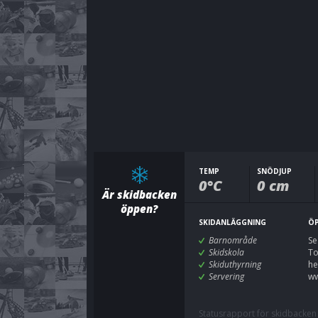
TEMP
SNÖDJUP
0°C
0 cm
Är skidbacken
öppen?
SKIDANLÄGGNING
ÖP
Barnområde
Se
Skidskola
To
Skiduthyrning
he
Servering
ww
Statusrapport för skidbacken