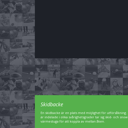
Skidbacke
En skidbacke är en plats med möjlighet för utförsåkning. 
är indelade i olika svårighetsgrader tar sig skid- och sn
värmestuga för att koppla av mellan åken.