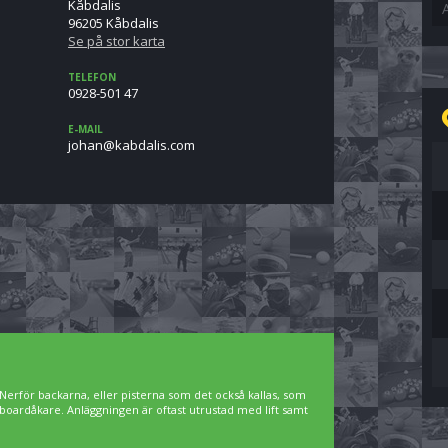
Kåbdalis
96205 Kåbdalis
Se på stor karta
TELEFON
0928-501 47
E-MAIL
moc.siladbak@nahoj
Nerför backarna, eller pisterna som det också kallas, som
owboardåkare. Anläggningen är oftast utrustad med lift samt