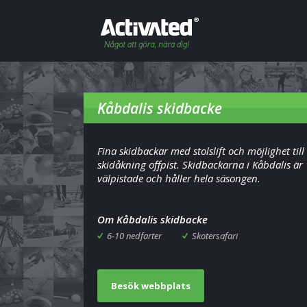
Kåbdalis skidbacke
Fina skidbackar med stolslift och möjlighet till
skidåkning offpist. Skidbackarna i Kåbdalis är
välpistade och håller hela säsongen.
Om Kåbdalis skidbacke
6-10 nedfarter
Skotersafari
Besök webbplats