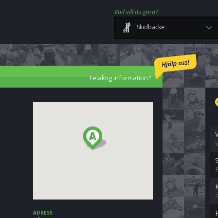
Vad vill du göra?
Skidbacke
Felaktig information?
ADRESS