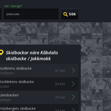
Var i Sverige?
Skidbackar nära Kåbdalis
skidbacke / Jokkmokk
Vuollerims skidbacke
41 km
Vuollerim
Storklintens skidbacke
59 km
Boden
Kanisbacken
70 km
Älvsbyn
Prästbergets skidbacke
74 km