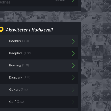
Bollnäs
Aktiviteter i Hudiksvall
Badhus
(3 st)
Badplats
(1 st)
Bowling
(1 st)
Djurpark
(1 st)
Gokart
(1 st)
Golf
(2 st)