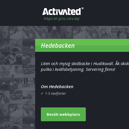
Hedebacken
Liten och mysig skidbacke i Hudiksvall. Åk skido
pulka i kvällsbelysning. Servering finns!
Om Hedebacken
1-5 nedfarter
Besök webbplats