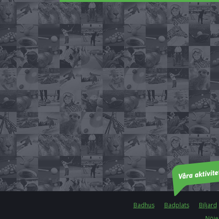
Badhus
Badplats
Biljard
Nöje