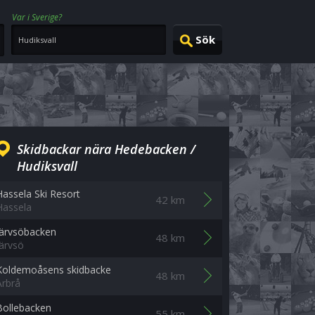
Var i Sverige?
Skidbackar nära Hedebacken /
Hudiksvall
Hassela Ski Resort
42 km
Hassela
Järvsöbacken
48 km
Järvsö
Koldemoåsens skidbacke
48 km
Arbrå
Bollebacken
55 km