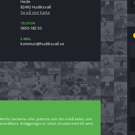
Hede
82492 Hudiksvall
Se på stor karta
TELEFON
0650-182 50
E-MAIL
es.llavskiduh@nummok
Nerför backarna, eller pisterna som det också kallas, som
owboardåkare. Anläggningen är oftast utrustad med lift samt