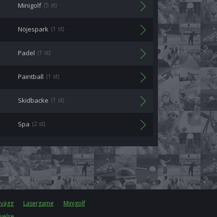
Minigolf
(5 st)
Nöjespark
(1 st)
Padel
(1 st)
Paintball
(1 st)
Skidbacke
(1 st)
Spa
(2 st)
rvägg
Lasergame
Minigolf
velse