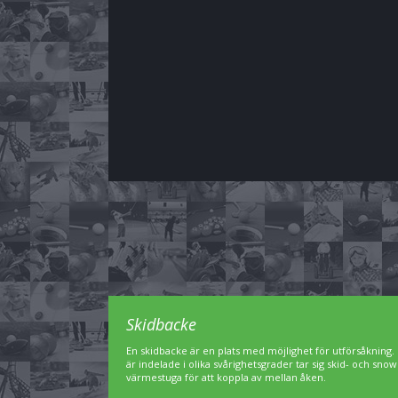
Skidbacke
En skidbacke är en plats med möjlighet för utförsåkning. 
är indelade i olika svårighetsgrader tar sig skid- och sn
värmestuga för att koppla av mellan åken.