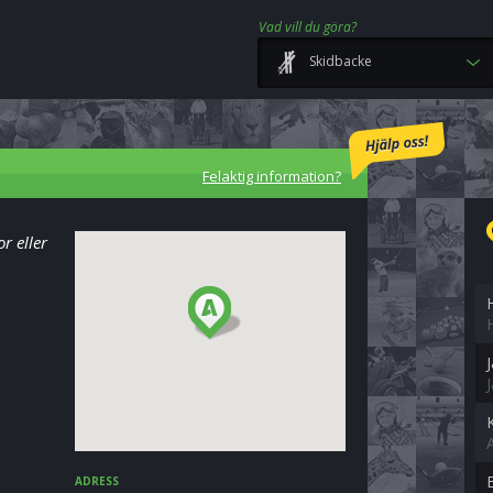
Vad vill du göra?
Skidbacke
Felaktig information?
r eller
ADRESS