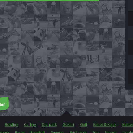
Bowling
Curling
Djurpark
Gokart
Golf
Kanot & Kajak
Klätte
spark
Padel
Paintball
Segway
Skidbacke
Spa
Squash
Upple