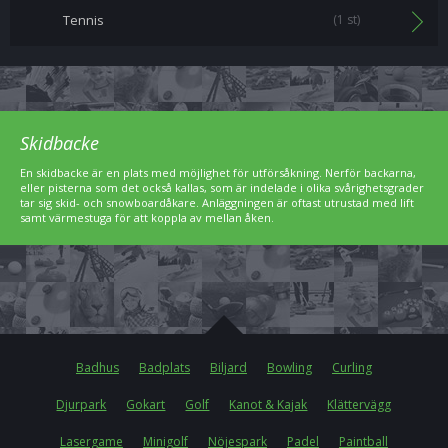
Tennis
(1 st)
Skidbacke
En skidbacke är en plats med möjlighet för utförsåkning. Nerför backarna,
eller pisterna som det också kallas, som är indelade i olika svårighetsgrader
tar sig skid- och snowboardåkare. Anläggningen är oftast utrustad med lift
samt värmestuga för att koppla av mellan åken.
Badhus
Badplats
Biljard
Bowling
Curling
Djurpark
Gokart
Golf
Kanot & Kajak
Klättervägg
Lasergame
Minigolf
Nöjespark
Padel
Paintball