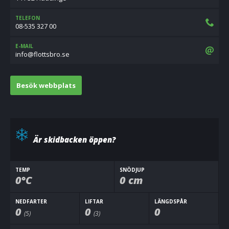
TELEFON
08-535 327 00
E-MAIL
es.orbsttolf@ofni
Besök webbplats
Är skidbacken öppen?
TEMP
SNÖDJUP
0°C
0 cm
NEDFARTER
LIFTAR
LÄNGDSPÅR
0
0
0
(5)
(3)