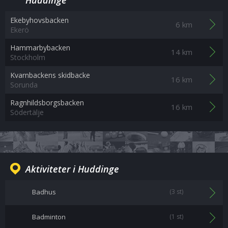
Huddinge
Ekebyhovsbacken
6 km
Ekerö
Hammarbybacken
14 km
Stockholm
Kvarnbackens skidbacke
16 km
Sorunda
Ragnhildsborgsbacken
16 km
Södertälje
Aktiviteter i Huddinge
Badhus
(3 st)
Badminton
(1 st)