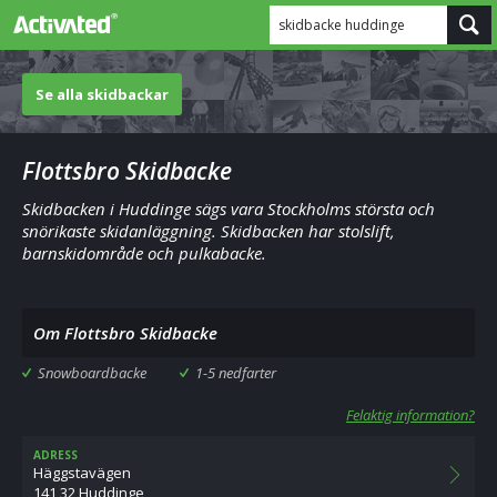
skidbacke huddinge
Se alla skidbackar
Flottsbro Skidbacke
Skidbacken i Huddinge sägs vara Stockholms största och
snörikaste skidanläggning. Skidbacken har stolslift,
barnskidområde och pulkabacke.
Om Flottsbro Skidbacke
Snowboardbacke
1-5 nedfarter
Felaktig information?
ADRESS
Häggstavägen
141 32 Huddinge