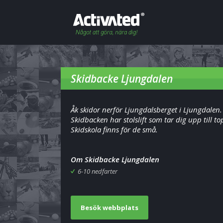
Skidbacke Ljungdalen
Åk skidor nerför Ljungdalsberget i Ljungdalen.
Skidbacken har stolslift som tar dig upp till t
Skidskola finns för de små.
Om Skidbacke Ljungdalen
6-10 nedfarter
Besök webbplats