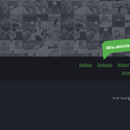
Badhus
Badplats
Biljard
Nöje
Vi är Sverig