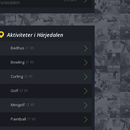
Funäsdalen
Aktiviteter i Härjedalen
Badhus
(1 st)
Bowling
(1 st)
Curling
(2 st)
Golf
(3 st)
Minigolf
(2 st)
Paintball
(1 st)