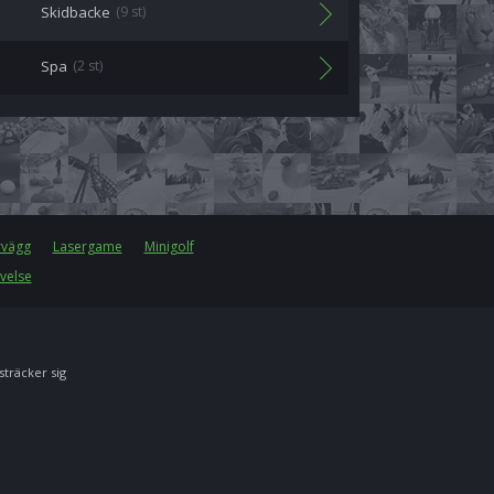
Skidbacke
(9 st)
Spa
(2 st)
rvägg
Lasergame
Minigolf
velse
 sträcker sig