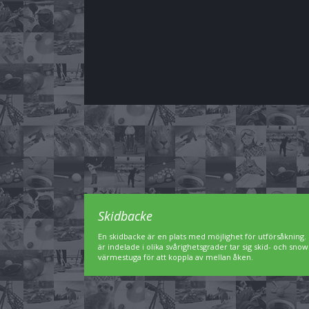
Skidbacke
En skidbacke är en plats med möjlighet för utförsåkning. 
är indelade i olika svårighetsgrader tar sig skid- och sn
värmestuga för att koppla av mellan åken.