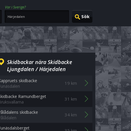
Var i Sverige?
Skidbackar nära Skidbacke
Ljungdalen / Härjedalen
Kappruets skidbacke
19 km
Funäsdalen
Skidbacke Ramundberget
31 km
Bruksvallarna
Vålådalens skidbacke
34 km
Vålådalen
Funäsdalsberget
35 km