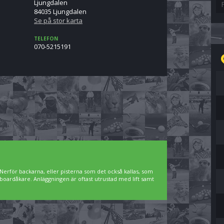
Ljungdalen
84035 Ljungdalen
Se på stor karta
TELEFON
070-5215191
Nerför backarna, eller pisterna som det också kallas, som
owboardåkare. Anläggningen är oftast utrustad med lift samt