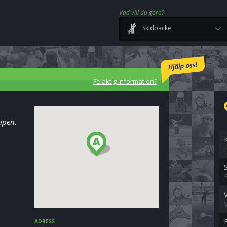
Vad vill du göra?
Skidbacke
Felaktig information?
oppen.
ADRESS