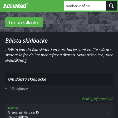
skidbacke håbo
Se alla skidbackar
Bålsta skidbacke
I Bålsta kan du åka skidor i en barnbacke samt en lite svårare
skidbacke för de lite mer erfarna åkarna. Skidbacken erbjuder
kvällsåkning.
Om Bålsta skidbacke
1-5 nedfarter
Felaktig information?
ADRESS
Grans gårds väg 15
74692 Bålsta