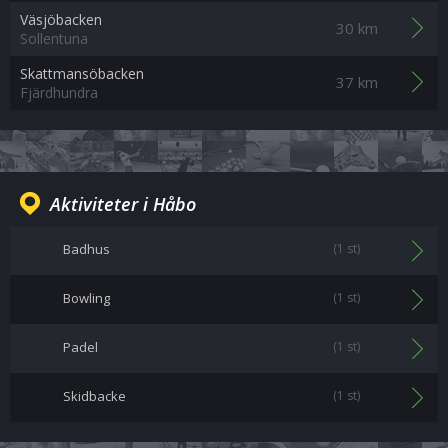
Väsjöbacken
30 km
Sollentuna
Skattmansöbacken
37 km
Fjärdhundra
Aktiviteter i Håbo
Badhus
(1 st)
Bowling
(1 st)
Padel
(1 st)
Skidbacke
(1 st)