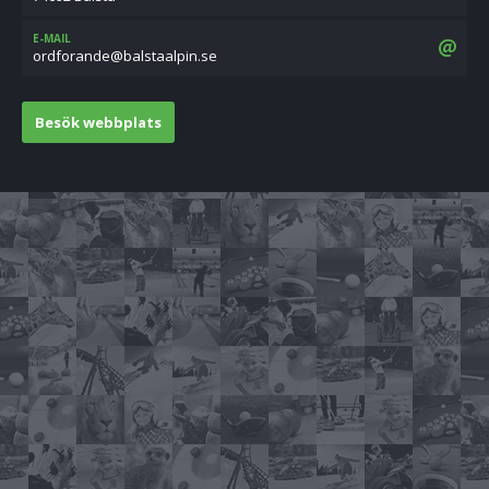
E-MAIL
es.niplaatslab@ednarofdro
Besök webbplats