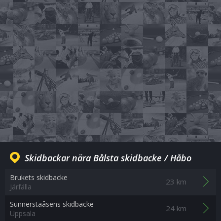
Skidbackar nära Bålsta skidbacke / Håbo
Brukets skidbacke
23 km
Järfälla
Sunnerstaåsens skidbacke
24 km
Uppsala