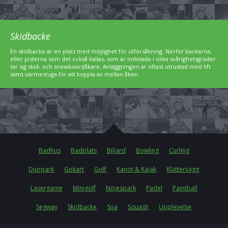
Skidbacke
En skidbacke är en plats med möjlighet för utförsåkning. Nerför backarna,
eller pisterna som det också kallas, som är indelade i olika svårighetsgrader
tar sig skid- och snowboardåkare. Anläggningen är oftast utrustad med lift
samt värmestuga för att koppla av mellan åken.
Badhus
Badplats
Biljard
Bowling
Curling
Djurpark
Gokart
Golf
Kanot & Kajak
Klättervägg
Lasergame
Minigolf
Nöjespark
Padel
Paintball
Segway
Skidbacke
Spa
Squash
Upplevelse