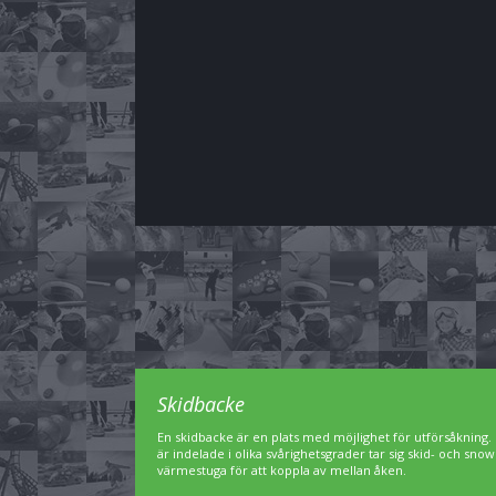
Skidbacke
En skidbacke är en plats med möjlighet för utförsåkning. 
är indelade i olika svårighetsgrader tar sig skid- och sn
värmestuga för att koppla av mellan åken.