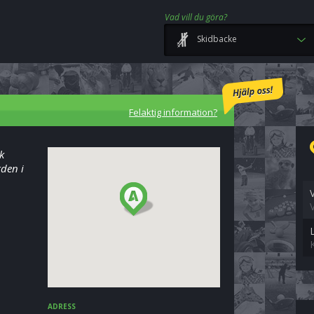
Vad vill du göra?
Skidbacke
Felaktig information?
k
gden i
ADRESS