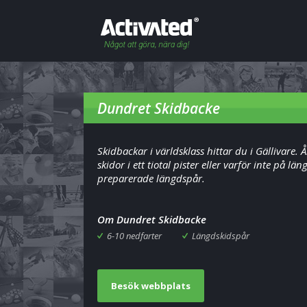
Dundret Skidbacke
Skidbackar i världsklass hittar du i Gällivare. Å
skidor i ett tiotal pister eller varför inte på län
preparerade längdspår.
Om Dundret Skidbacke
6-10 nedfarter
Längdskidspår
Besök webbplats