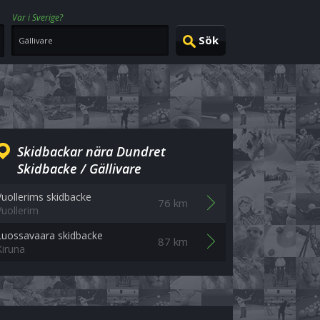
Var i Sverige?
Skidbackar nära Dundret
Skidbacke / Gällivare
Vuollerims skidbacke
76 km
Vuollerim
Luossavaara skidbacke
87 km
Kiruna