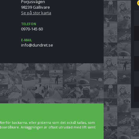
Porjusvägen
98239 Gällivare
Se på stor karta
TELEFON
0970-145 60
E-MAIL
es.terdnud@ofni
Nerför backarna, eller pisterna som det också kallas, som
owboardåkare. Anläggningen är oftast utrustad med lift samt